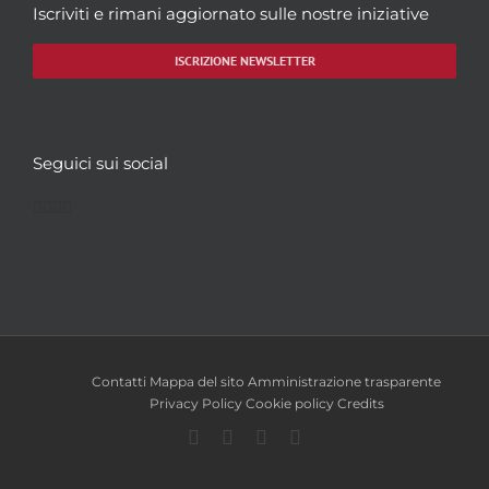
Iscriviti e rimani aggiornato sulle nostre iniziative
ISCRIZIONE NEWSLETTER
Seguici sui social
Facebook
Twitter
YouTube
Instagram
Contatti
Mappa del sito
Amministrazione trasparente
Privacy Policy
Cookie policy
Credits
Facebook
Twitter
YouTube
Instagram