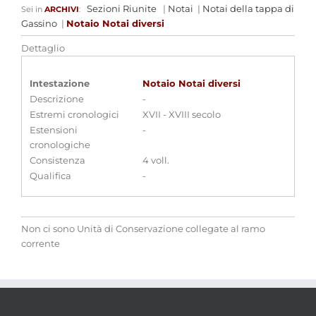
Sezioni Riunite
|
Notai
|
Notai della tappa di
Sei in
ARCHIVI
:
Gassino
|
Notaio Notai diversi
Dettaglio
Intestazione
Notaio Notai diversi
Descrizione
-
Estremi cronologici
XVII - XVIII secolo
Estensioni
-
cronologiche
Consistenza
4 voll.
Qualifica
-
Non ci sono Unità di Conservazione collegate al ramo
corrente