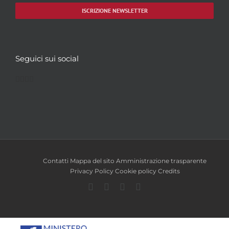
ISCRIZIONE NEWSLETTER
Seguici sui social
Facebook
Twitter
YouTube
Instagram
Contatti
Mappa del sito
Amministrazione trasparente
Privacy Policy
Cookie policy
Credits
Facebook
Twitter
YouTube
Instagram