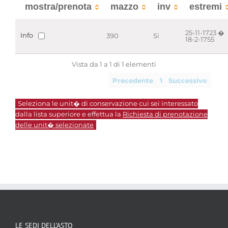
mostra/prenota
mazzo
inv
estremi
25-11-1723 �
Info
390
Si
18-2-1755
Vista da 1 a 1 di 1 elementi
Precedente
1
Successivo
Seleziona le unit� di conservazione cui sei interessato
dalla lista superiore e effettua la
Richiesta di prenotazione
delle unit� selezionate
LE SEDI DELL’ASTO