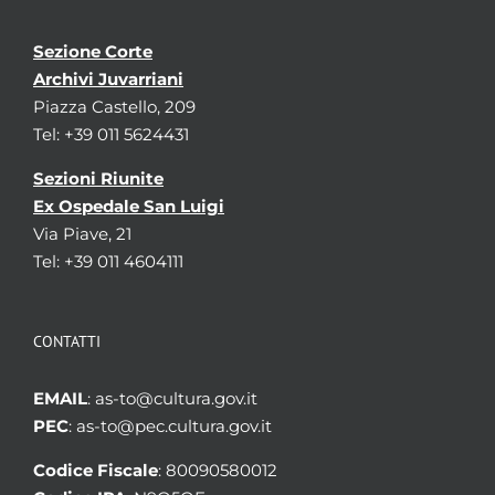
Sezione Corte
Archivi Juvarriani
Piazza Castello, 209
Tel: +39 011 5624431
Sezioni Riunite
Ex Ospedale San Luigi
Via Piave, 21
Tel: +39 011 4604111
CONTATTI
EMAIL
: as-to@cultura.gov.it
PEC
: as-to@pec.cultura.gov.it
Codice Fiscale
: 80090580012