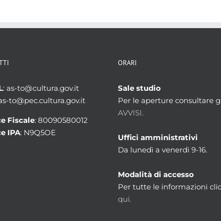
TTI
ORARI
L
: as-to@cultura.gov.it
Sale studio
 as-to@pec.cultura.gov.it
Per le aperture consultare gl
AVVISI.
e Fiscale
: 80090580012
e IPA
: N9Q5OE
Uffici amministrativi
Da lunedì a venerdì 9-16.
Modalità di accesso
Per tutte le informazioni cli
qui.