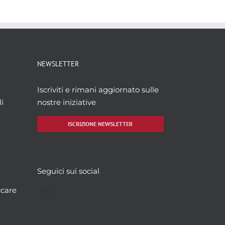
NEWSLETTER
Iscriviti e rimani aggiornato sulle
i
nostre iniziative
ISCRIZIONE NEWSLETTER
Seguici sui social
Facebook
Twitter
YouTube
Instagram
ccare