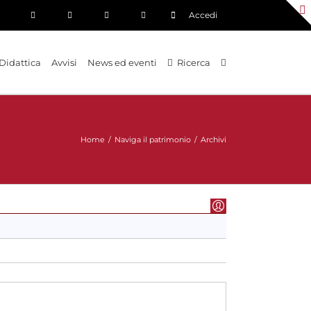
Accedi
Didattica
Avvisi
News ed eventi
Ricerca
Home
/
Naviga il patrimonio
/
Archivi