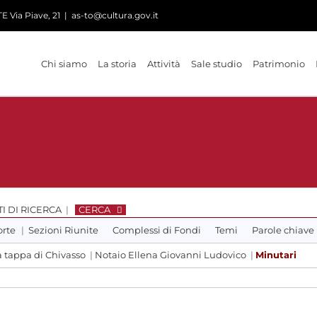
 Via Piave, 21
|
as-to@cultura.gov.it
Chi siamo
La storia
Attività
Sale studio
Patrimonio
I DI RICERCA
|
CERCA
orte
|
Sezioni Riunite
Complessi di Fondi
Temi
Parole chiave
a tappa di Chivasso
|
Notaio Ellena Giovanni Ludovico
|
Minutari