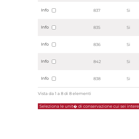
Info
837
Si
Info
835
Si
Info
836
Si
Info
842
Si
Info
838
Si
Vista da 1 a 8 di 8 elementi
Seleziona le unit� di conservazione cui sei interes