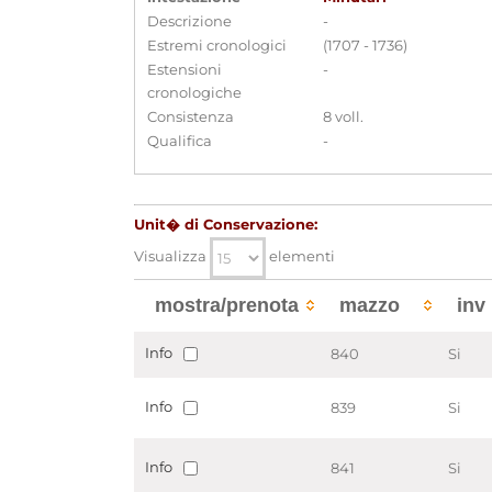
Descrizione
-
Estremi cronologici
(1707 - 1736)
Estensioni
-
cronologiche
Consistenza
8 voll.
Qualifica
-
Unit� di Conservazione:
Visualizza
elementi
mostra/prenota
mazzo
inv
Info
840
Si
Info
839
Si
Info
841
Si