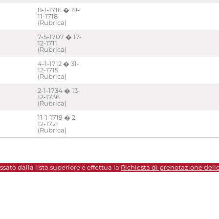
8-1-1716 � 19-
11-1718
(Rubrica)
7-5-1707 � 17-
12-1711
(Rubrica)
4-1-1712 � 31-
12-1715
(Rubrica)
2-1-1734 � 13-
12-1736
(Rubrica)
11-1-1719 � 2-
12-1721
(Rubrica)
sato dalla lista superiore e effettua la
Richiesta di prenotazione dell