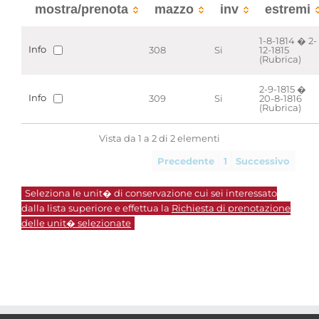
mostra/prenota
mazzo
inv
estremi
1-8-1814 � 2-
Info
308
Si
12-1815
(Rubrica)
2-9-1815 �
Info
309
Si
20-8-1816
(Rubrica)
Vista da 1 a 2 di 2 elementi
Precedente
1
Successivo
Seleziona le unit� di conservazione cui sei interessato
dalla lista superiore e effettua la
Richiesta di prenotazione
delle unit� selezionate