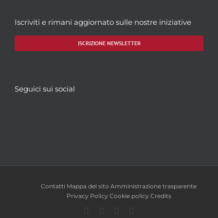
Iscriviti e rimani aggiornato sulle nostre iniziative
ISCRIZIONE NEWSLETTER
Seguici sui social
Facebook
Twitter
YouTube
Instagram
Contatti
Mappa del sito
Amministrazione trasparente
Privacy Policy
Cookie policy
Credits
Facebook
Twitter
YouTube
Instagram