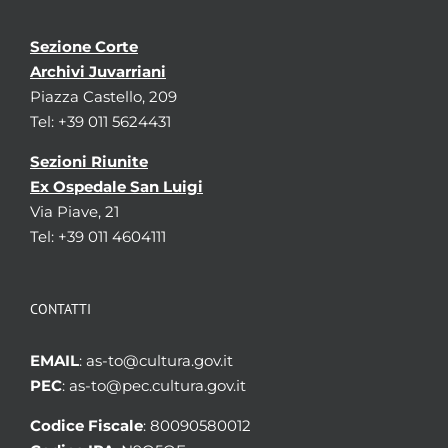
Sezione Corte
Archivi Juvarriani
Piazza Castello, 209
Tel: +39 011 5624431
Sezioni Riunite
Ex Ospedale San Luigi
Via Piave, 21
Tel: +39 011 4604111
CONTATTI
EMAIL
: as-to@cultura.gov.it
PEC
: as-to@pec.cultura.gov.it
Codice Fiscale
: 80090580012