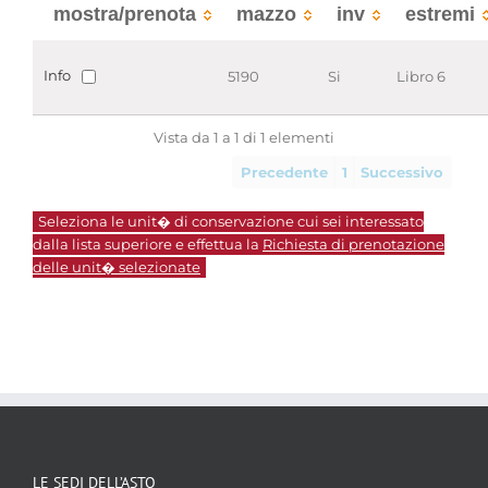
mostra/prenota
mazzo
inv
estremi
Info
5190
Si
Libro 6
Vista da 1 a 1 di 1 elementi
Precedente
1
Successivo
Seleziona le unit� di conservazione cui sei interessato
dalla lista superiore e effettua la
Richiesta di prenotazione
delle unit� selezionate
LE SEDI DELL’ASTO