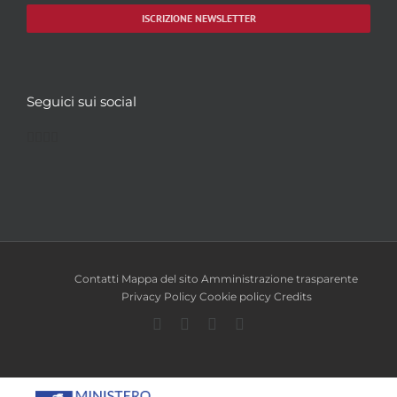
ISCRIZIONE NEWSLETTER
Seguici sui social
Facebook
Twitter
YouTube
Instagram
Contatti
Mappa del sito
Amministrazione trasparente
Privacy Policy
Cookie policy
Credits
Facebook
Twitter
YouTube
Instagram