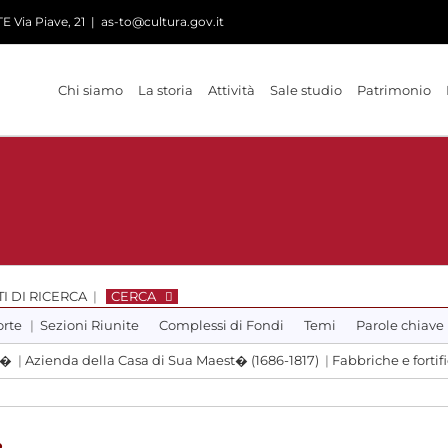
 Via Piave, 21
|
as-to@cultura.gov.it
Chi siamo
La storia
Attività
Sale studio
Patrimonio
I DI RICERCA
|
CERCA
orte
|
Sezioni Riunite
Complessi di Fondi
Temi
Parole chiave
t�
|
Azienda della Casa di Sua Maest� (1686-1817)
|
Fabbriche e fortif
o