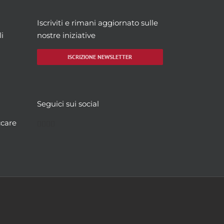
Iscriviti e rimani aggiornato sulle
i
nostre iniziative
ISCRIZIONE NEWSLETTER
Seguici sui social
Facebook
Twitter
YouTube
Instagram
ccare