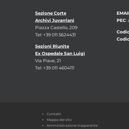
Sezione Corte
EMAI
Archivi Juvarriani
PEC
:
Piazza Castello, 209
Codic
Tel: +39 011 5624431
Codic
Sezioni Riunite
Ex Ospedale San Luigi
Via Piave, 21
Tel: +39 011 4604111
Contatti
Mappa del sito
Amministrazione trasparente