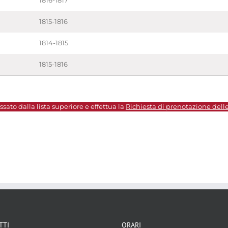
1816-1817
1815-1816
1814-1815
1815-1816
sato dalla lista superiore e effettua la
Richiesta di prenotazione dell
TTI
ORARI