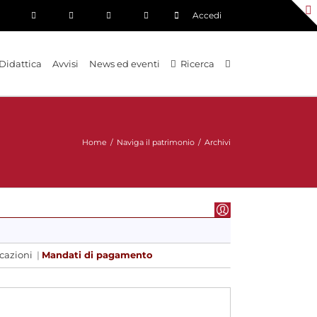
Accedi
Didattica
Avvisi
News ed eventi
Ricerca
Home
/
Naviga il patrimonio
/
Archivi
icazioni
|
Mandati di pagamento