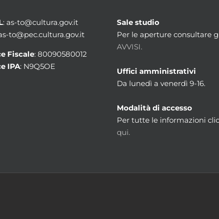
L
: as-to@cultura.gov.it
Sale studio
 as-to@pec.cultura.gov.it
Per le aperture consultare gl
AVVISI.
e Fiscale
: 80090580012
e IPA
: N9Q5OE
Uffici amministrativi
Da lunedì a venerdì 9-16.
Modalità di accesso
Per tutte le informazioni cli
qui.