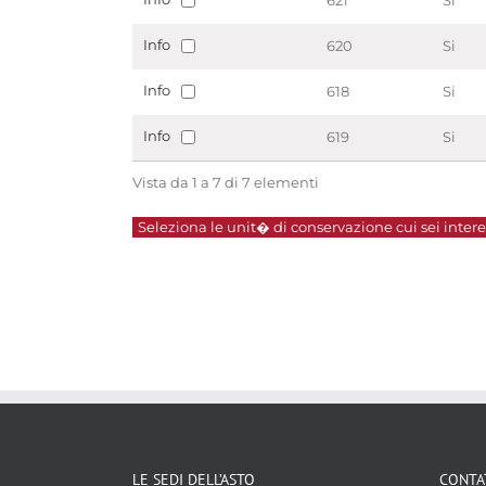
621
Si
Info
620
Si
Info
618
Si
Info
619
Si
Vista da 1 a 7 di 7 elementi
Seleziona le unit� di conservazione cui sei interes
LE SEDI DELL’ASTO
CONTA