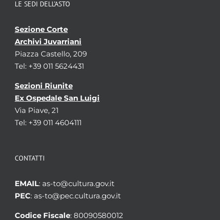
LE SEDI DELL’ASTO
Sezione Corte
Archivi Juvarriani
Piazza Castello, 209
Tel: +39 011 5624431
Sezioni Riunite
Ex Ospedale San Luigi
Via Piave, 21
Tel: +39 011 4604111
CONTATTI
EMAIL
: as-to@cultura.gov.it
PEC
: as-to@pec.cultura.gov.it
Codice Fiscale
: 80090580012