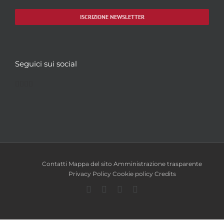
ISCRIZIONE NEWSLETTER
Seguici sui social
Facebook
Twitter
YouTube
Instagram
Contatti
Mappa del sito
Amministrazione trasparente
Privacy Policy
Cookie policy
Credits
Facebook
Twitter
YouTube
Instagram