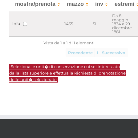
mostra/prenota
mazzo
inv
estremi
Da 8
maggio
Info
1435
Si
1834 a 29
dicembre
1881
Vista da 1 a 1 di 1 elementi
Precedente
1
Successivo
Seleziona le unit� di conservazione cui sei interessato
dalla lista superiore e effettua la
Richiesta di prenotazione
delle unit� selezionate