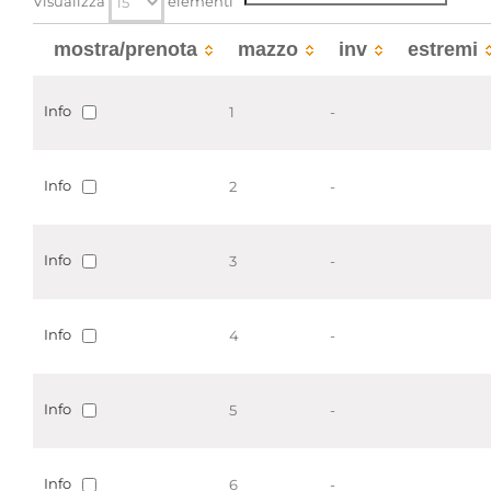
Visualizza
elementi
Notai
Uffici di insinuazione e del
registro
mostra/prenota
mazzo
inv
estremi
Localizzazione
associata al record corrente
Info
1
-
Visualizza tutte le unit� archivistiche
Info
2
-
Info
3
-
Info
4
-
Info
5
-
Info
6
-