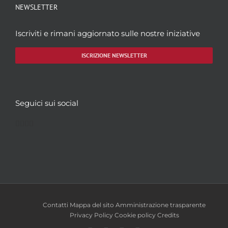
NEWSLETTER
Iscriviti e rimani aggiornato sulle nostre iniziative
ISCRIZIONE NEWSLETTER
Seguici sui social
Facebook
Twitter
YouTube
Instagram
Contatti
Mappa del sito
Amministrazione trasparente
Privacy Policy
Cookie policy
Credits