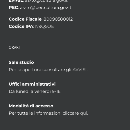
EMAIL
: as-to@cultura.gov.it
PEC
: as-to@pec.cultura.gov.it
Codice Fiscale
: 80090580012
Codice IPA
: N9Q5OE
ORARI
Sale studio
Per le aperture consultare gli
AVVISI.
Uffici amministrativi
Da lunedì a venerdì 9-16.
Modalità di accesso
Per tutte le informazioni cliccare
qui.