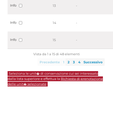
Info
13
-
Info
14
-
Info
15
-
Vista da 1 a 15 di 48 elementi
Precedente
1
2
3
4
Successivo
Seleziona le unit� di conservazione cui sei interessato
dalla lista superiore e effettua la
Richiesta di prenotazione
delle unit� selezionate