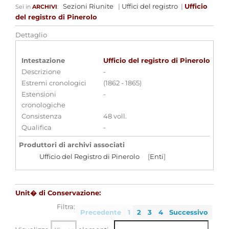
Sezioni Riunite
|
Uffici del registro
|
Ufficio
Sei in
ARCHIVI
:
del registro di Pinerolo
Dettaglio
Intestazione
Ufficio del registro di Pinerolo
Descrizione
-
Estremi cronologici
(1862 - 1865)
Estensioni
-
cronologiche
Consistenza
48 voll.
Qualifica
-
Produttori di archivi associati
Ufficio del Registro di Pinerolo
[
Enti
]
Strumenti di ricerca associati
Unit� di Conservazione:
Ufficio di insinuazione di Pinerolo
Filtra:
Precedente
1
2
3
4
Successivo
Aggregazioni associate al record corrente
Parole chiave