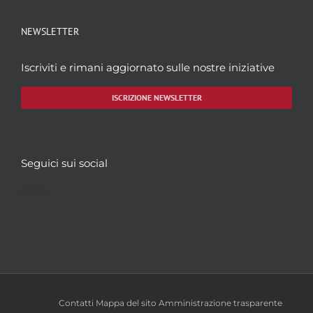
NEWSLETTER
Iscriviti e rimani aggiornato sulle nostre iniziative
ISCRIZIONE NEWSLETTER
Seguici sui social
Facebook
Twitter
YouTube
Instagram
Contatti
Mappa del sito
Amministrazione trasparente