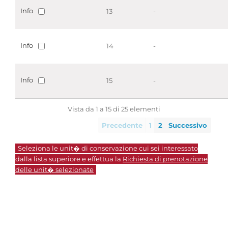
Info
13
-
Info
14
-
Info
15
-
Vista da 1 a 15 di 25 elementi
Precedente
1
2
Successivo
Seleziona le unit� di conservazione cui sei interessato
dalla lista superiore e effettua la
Richiesta di prenotazione
delle unit� selezionate