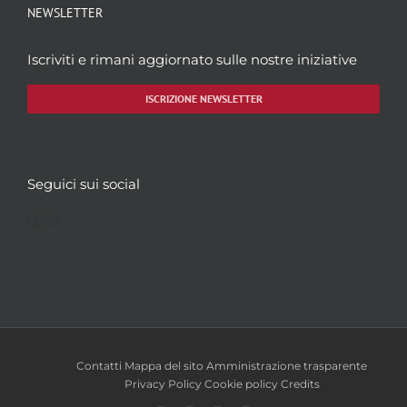
NEWSLETTER
Iscriviti e rimani aggiornato sulle nostre iniziative
ISCRIZIONE NEWSLETTER
Seguici sui social
Facebook
Twitter
YouTube
Instagram
Contatti
Mappa del sito
Amministrazione trasparente
Privacy Policy
Cookie policy
Credits