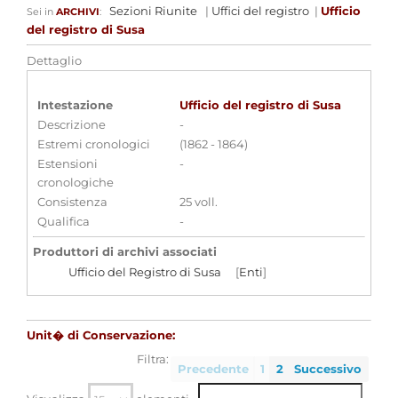
Sezioni Riunite
|
Uffici del registro
|
Ufficio
Sei in
ARCHIVI
:
del registro di Susa
Dettaglio
Intestazione
Ufficio del registro di Susa
Descrizione
-
Estremi cronologici
(1862 - 1864)
Estensioni
-
cronologiche
Consistenza
25 voll.
Qualifica
-
Produttori di archivi associati
Ufficio del Registro di Susa
[
Enti
]
Strumenti di ricerca associati
Unit� di Conservazione:
Ufficio di insinuazione di Susa
Filtra:
Precedente
1
2
Successivo
Aggregazioni associate al record corrente
Parole chiave