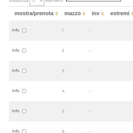
Visualizza
elementi
Notai
Uffici di insinuazione e del
registro
mostra/prenota
mazzo
inv
estremi
Localizzazione
associata al record corrente
Info
1
-
Visualizza tutte le unit� archivistiche
Info
2
-
Info
3
-
Info
4
-
Info
5
-
Info
6
-