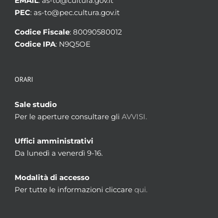
EMAIL
: as-to@cultura.gov.it
PEC
: as-to@pec.cultura.gov.it
Codice Fiscale
: 80090580012
Codice IPA
: N9Q5OE
ORARI
Sale studio
Per le aperture consultare gli
AVVISI.
Uffici amministrativi
Da lunedì a venerdì 9-16.
Modalità di accesso
Per tutte le informazioni cliccare
qui.