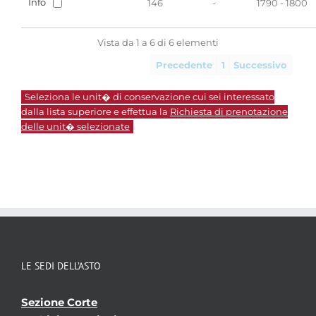
Info
146
-
1790 - 1800
Vista da 1 a 6 di 6 elementi
Precedente
1
Successivo
Seleziona le unit� di conservazione cui sei interessato
dalla lista superiore e effettua la
Richiesta di prenotazione
delle unit� selezionate
LE SEDI DELL’ASTO
Sezione Corte