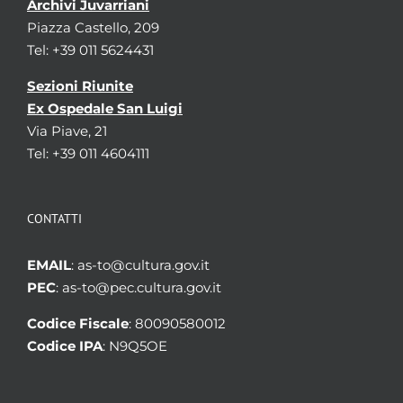
Archivi Juvarriani
Piazza Castello, 209
Tel: +39 011 5624431
Sezioni Riunite
Ex Ospedale San Luigi
Via Piave, 21
Tel: +39 011 4604111
CONTATTI
EMAIL
: as-to@cultura.gov.it
PEC
: as-to@pec.cultura.gov.it
Codice Fiscale
: 80090580012
Codice IPA
: N9Q5OE