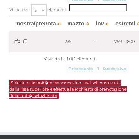
Visualizza
elementi
mostra/prenota
mazzo
inv
estremi
Info
235
-
1799 - 1800
Vista da 1 a 1 di 1 elementi
Precedente
1
Successivo
Seleziona le unit� di conservazione cui sei interessato
dalla lista superiore e effettua la
Richiesta di prenotazione
delle unit� selezionate