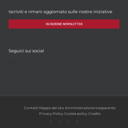
Iscriviti e rimani aggiornato sulle nostre iniziative
ISCRIZIONE NEWSLETTER
Seguici sui social
Facebook
Twitter
YouTube
Instagram
Contatti
Mappa del sito
Amministrazione trasparente
Privacy Policy
Cookie policy
Credits
Facebook
Twitter
YouTube
Instagram