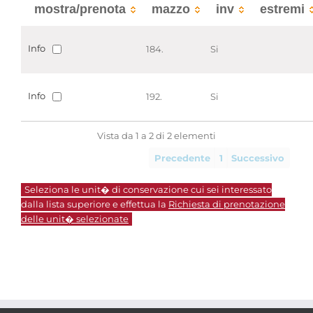
mostra/prenota
mazzo
inv
estremi
Info
184.
Si
Info
192.
Si
Vista da 1 a 2 di 2 elementi
Precedente
1
Successivo
Seleziona le unit� di conservazione cui sei interessato
dalla lista superiore e effettua la
Richiesta di prenotazione
delle unit� selezionate