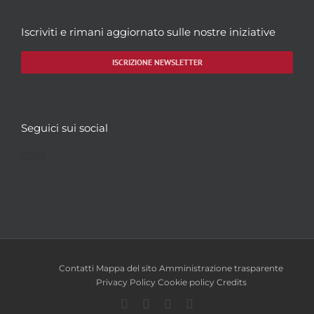
Iscriviti e rimani aggiornato sulle nostre iniziative
ISCRIZIONE NEWSLETTER
Seguici sui social
Facebook
Twitter
YouTube
Instagram
Contatti
Mappa del sito
Amministrazione trasparente
Privacy Policy
Cookie policy
Credits
Facebook
Twitter
YouTube
Instagram