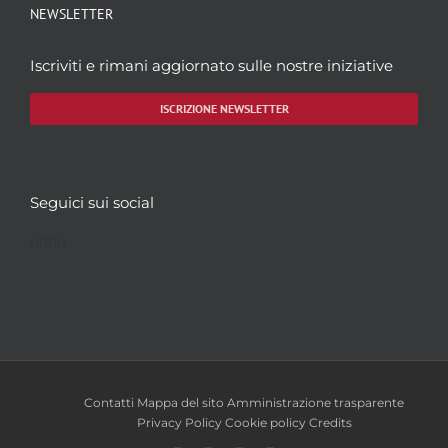
NEWSLETTER
Iscriviti e rimani aggiornato sulle nostre iniziative
ISCRIZIONE NEWSLETTER
Seguici sui social
Facebook
Twitter
YouTube
Instagram
Contatti
Mappa del sito
Amministrazione trasparente
Privacy Policy
Cookie policy
Credits