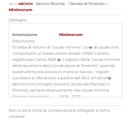
Sezioni Riunite
|
Senato di Pinerolo
|
Sei in
ARCHIVI
:
Minimorum
Dettaglio
Intestazione
Minimorum
Descrizione
Si tratta di volumi di "cause minime", cio� di cause civili
comportanti un basso valore venale. Infatti il primo
registro per l'anno 1629 � il registro delle "cause minime
della secreteria della Giudicatura di Pinerolo", quando
quest'ultima era ancora in mano ai Savoia. I registri
successivi si riferiscono, a partire dal 1641, all'attivit�
dell'ecc.mo Consiglio Sovrano, istuito dai francesi in
Pinerolo, sempre relativamente alle cause minime
Estremi cronologici
(1629 - 1723)
Estensioni
-
cronologiche
Non ci sono Unità di Conservazione collegate al ramo
Consistenza
18 voll.
corrente
Qualifica
-