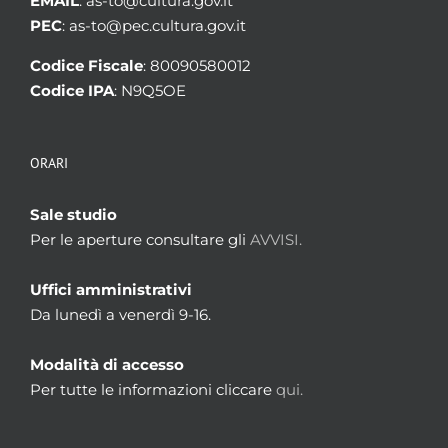
EMAIL
: as-to@cultura.gov.it
PEC
: as-to@pec.cultura.gov.it
Codice Fiscale
: 80090580012
Codice IPA
: N9Q5OE
ORARI
Sale studio
Per le aperture consultare gli
AVVISI.
Uffici amministrativi
Da lunedì a venerdì 9-16.
Modalità di accesso
Per tutte le informazioni cliccare
qui.