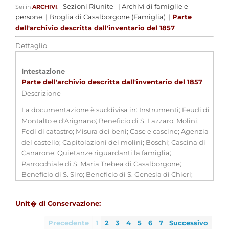
Sezioni Riunite
|
Archivi di famiglie e
Sei in
ARCHIVI
:
persone
|
Broglia di Casalborgone (Famiglia)
|
Parte
dell'archivio descritta dall'inventario del 1857
Dettaglio
Intestazione
Parte dell'archivio descritta dall'inventario del 1857
Descrizione
La documentazione è suddivisa in: Instrumenti; Feudi di
Montalto e d'Arignano; Beneficio di S. Lazzaro; Molini;
Fedi di catastro; Misura dei beni; Case e cascine; Agenzia
del castello; Capitolazioni dei molini; Boschi; Cascina di
Canarone; Quietanze riguardanti la famiglia;
Parrocchiale di S. Maria Trebea di Casalborgone;
Beneficio di S. Siro; Beneficio di S. Genesia di Chieri;
Beneficio sotto il titolo dei SS. Maria Anna e Bartolomeo
eretto in Savigliano; Beneficio di S. Giacomo in Chieri
Unit� di Conservazione:
eretto in commenda; Prove di nobiltà; Bolle e brevi
pontifici; Atti civili; Atti criminali; Lettere riguardanti la
Precedente
1
2
3
4
5
6
7
Successivo
famiglia.