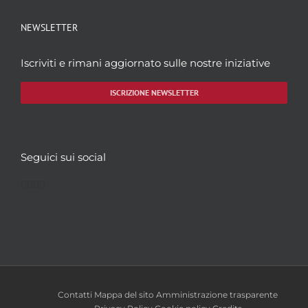
NEWSLETTER
Iscriviti e rimani aggiornato sulle nostre iniziative
ISCRIZIONE NEWSLETTER
Seguici sui social
Facebook
Twitter
YouTube
Instagram
Contatti
Mappa del sito
Amministrazione trasparente