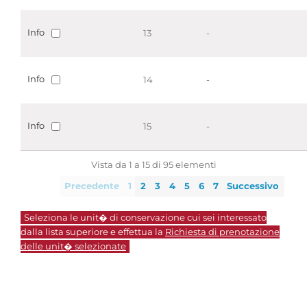
Info
13
-
Info
14
-
Info
15
-
Vista da 1 a 15 di 95 elementi
Precedente
1
2
3
4
5
6
7
Successivo
Seleziona le unit� di conservazione cui sei interessato
dalla lista superiore e effettua la
Richiesta di prenotazione
delle unit� selezionate