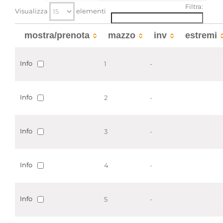
Filtra:
Visualizza
elementi
Estremi cronologici
(1293 - 1866)
Estensioni
circa
mostra/prenota
mazzo
inv
estremi
cronologiche
Consistenza
93 bb.
Qualifica
-
Info
1
-
Strumenti di ricerca associati
Info
2
-
Broglia di Casalborgone (Inventario 1857)
Info
3
-
Info
4
-
Info
5
-