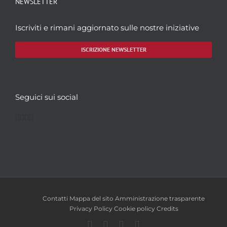
NEWSLETTER
Iscriviti e rimani aggiornato sulle nostre iniziative
ISCRIZIONE NEWSLETTER
Seguici sui social
Facebook
Twitter
YouTube
Instagram
Contatti
Mappa del sito
Amministrazione trasparente
Privacy Policy
Cookie policy
Credits
Facebook
Twitter
YouTube
Instagram