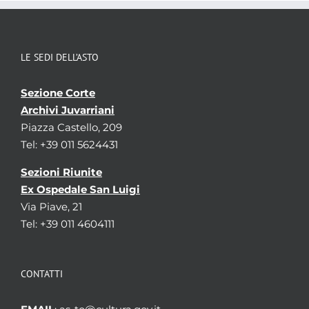
Localizzazione
associata al record corrente
Visualizza tutte le unit� archivistiche
LE SEDI DELL’ASTO
Sezione Corte
Archivi Juvarriani
Piazza Castello, 209
Tel: +39 011 5624431
Sezioni Riunite
Ex Ospedale San Luigi
Via Piave, 21
Tel: +39 011 4604111
CONTATTI