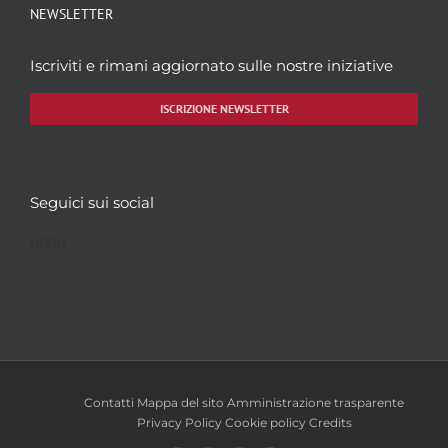
NEWSLETTER
Iscriviti e rimani aggiornato sulle nostre iniziative
ISCRIZIONE NEWSLETTER
Seguici sui social
Facebook
Twitter
YouTube
Instagram
Contatti
Mappa del sito
Amministrazione trasparente
Privacy Policy
Cookie policy
Credits