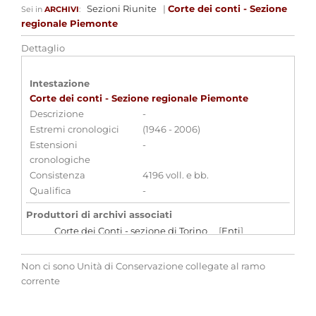
Sezioni Riunite
|
Corte dei conti - Sezione
Sei in
ARCHIVI
:
regionale Piemonte
Dettaglio
Intestazione
Corte dei conti - Sezione regionale Piemonte
Descrizione
-
Estremi cronologici
(1946 - 2006)
Estensioni
-
cronologiche
Consistenza
4196 voll. e bb.
Qualifica
-
Produttori di archivi associati
Corte dei Conti - sezione di Torino
[
Enti
]
Non ci sono Unità di Conservazione collegate al ramo
Aggregazioni associate al record corrente
corrente
Parole chiave
Giustizia