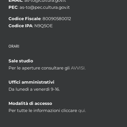
EMAIL
: as-to@cultura.gov.it
PEC
: as-to@pec.cultura.gov.it
Codice Fiscale
: 80090580012
Codice IPA
: N9Q5OE
ORARI
Sale studio
Per le aperture consultare gli
AVVISI.
Uffici amministrativi
Da lunedì a venerdì 9-16.
Modalità di accesso
Per tutte le informazioni cliccare
qui.