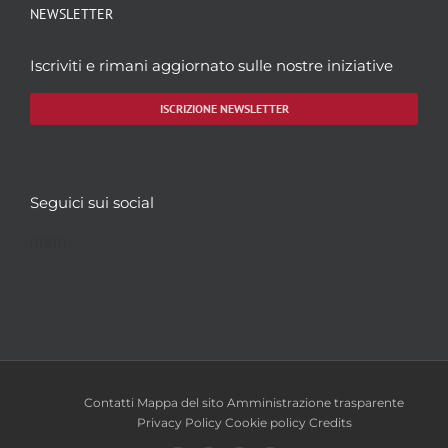
NEWSLETTER
Iscriviti e rimani aggiornato sulle nostre iniziative
ISCRIZIONE NEWSLETTER
Seguici sui social
Facebook
Twitter
YouTube
Instagram
Contatti
Mappa del sito
Amministrazione trasparente
Privacy Policy
Cookie policy
Credits