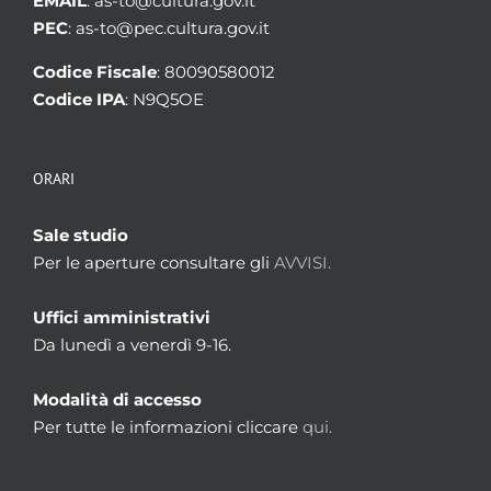
EMAIL
: as-to@cultura.gov.it
PEC
: as-to@pec.cultura.gov.it
Codice Fiscale
: 80090580012
Codice IPA
: N9Q5OE
ORARI
Sale studio
Per le aperture consultare gli
AVVISI.
Uffici amministrativi
Da lunedì a venerdì 9-16.
Modalità di accesso
Per tutte le informazioni cliccare
qui.