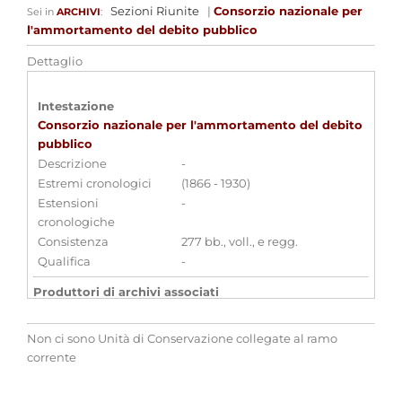
Sezioni Riunite
|
Consorzio nazionale per
Sei in
ARCHIVI
:
l'ammortamento del debito pubblico
Dettaglio
Intestazione
Consorzio nazionale per l'ammortamento del debito
pubblico
Descrizione
-
Estremi cronologici
(1866 - 1930)
Estensioni
-
cronologiche
Consistenza
277 bb., voll., e regg.
Qualifica
-
Produttori di archivi associati
Consorzio Nazionale per l'ammortamento del
debito pubblico
[
Enti
]
Non ci sono Unità di Conservazione collegate al ramo
corrente
Aggregazioni associate al record corrente
Parole chiave