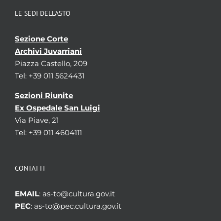
LE SEDI DELL’ASTO
Sezione Corte
Archivi Juvarriani
Piazza Castello, 209
Tel: +39 011 5624431
Sezioni Riunite
Ex Ospedale San Luigi
Via Piave, 21
Tel: +39 011 4604111
CONTATTI
EMAIL
: as-to@cultura.gov.it
PEC
: as-to@pec.cultura.gov.it