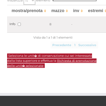
Visualizza
elementi
mostra/prenota
mazzo
inv
estremi
Info
8
-
Vista da 1 a 1 di 1 elementi
Precedente
1
Successivo
Seleziona le unit� di conservazione cui sei interessato
dalla lista superiore e effettua la
Richiesta di prenotazione
delle unit� selezionate