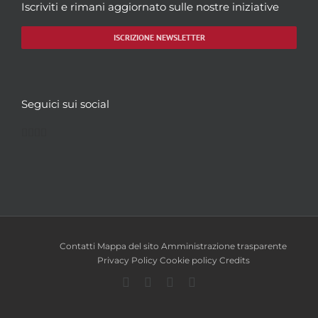
Iscriviti e rimani aggiornato sulle nostre iniziative
ISCRIZIONE NEWSLETTER
Seguici sui social
Facebook
Twitter
YouTube
Instagram
Contatti
Mappa del sito
Amministrazione trasparente
Privacy Policy
Cookie policy
Credits
Facebook
Twitter
YouTube
Instagram