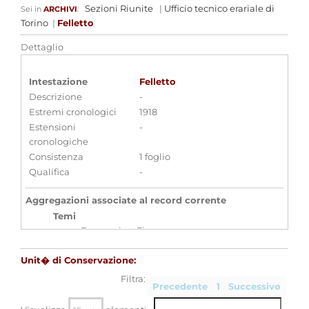
Sezioni Riunite
|
Ufficio tecnico erariale di
Sei in
ARCHIVI
:
Torino
|
Felletto
Dettaglio
Intestazione
Felletto
Descrizione
-
Estremi cronologici
1918
Estensioni
-
cronologiche
Consistenza
1 foglio
Qualifica
-
Aggregazioni associate al record corrente
Temi
Economia e Finanza
Parole chiave
Unit� di Conservazione:
Finanza
Erario
Filtra:
Precedente
1
Successivo
Localizzazione
associata al record corrente