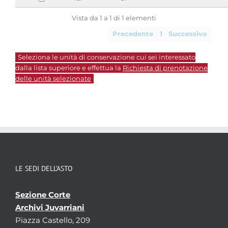
Vista da 1 a 1 di 1 elementi
Precedente
1
Successivo
Seleziona le unità di conservazione cui sei interessato
dalla lista superiore e effettua la
Richiesta di prenotazione
delle unità selezionate
LE SEDI DELL’ASTO
Sezione Corte
Archivi Juvarriani
Piazza Castello, 209