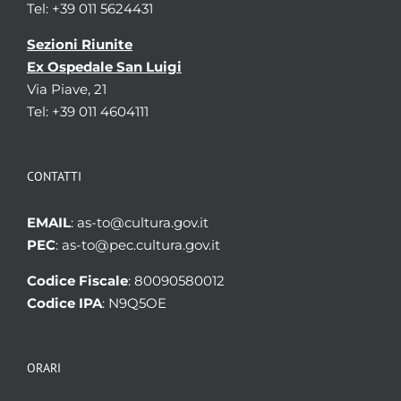
Tel: +39 011 5624431
Sezioni Riunite
Ex Ospedale San Luigi
Via Piave, 21
Tel: +39 011 4604111
CONTATTI
EMAIL
: as-to@cultura.gov.it
PEC
: as-to@pec.cultura.gov.it
Codice Fiscale
: 80090580012
Codice IPA
: N9Q5OE
ORARI