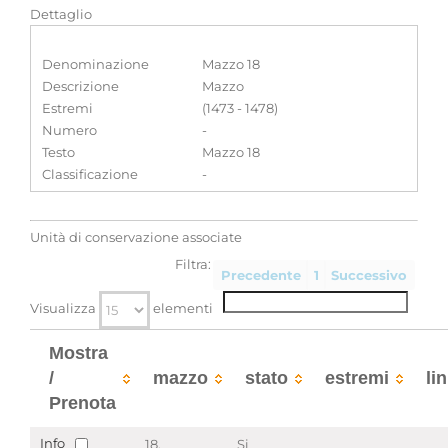
Dettaglio
Denominazione
Mazzo 18
Descrizione
Mazzo
Estremi
(1473 - 1478)
Numero
-
Testo
Mazzo 18
Classificazione
-
Unità di conservazione associate
Filtra:
Precedente
1
Successivo
Visualizza
elementi
Mostra
/
mazzo
stato
estremi
li
Prenota
Info
18.
Si