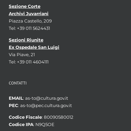
Sezione Corte
Archivi Juvarriani
Piazza Castello, 209
Tel: +39 011 5624431
Sezioni Riunite
Ex Ospedale San Luigi
Via Piave, 21
Tel: +39 011 4604111
CONTATTI
EMAIL
: as-to@cultura.gov.it
PEC
: as-to@pec.cultura.gov.it
Codice Fiscale
: 80090580012
Codice IPA
: N9Q5OE