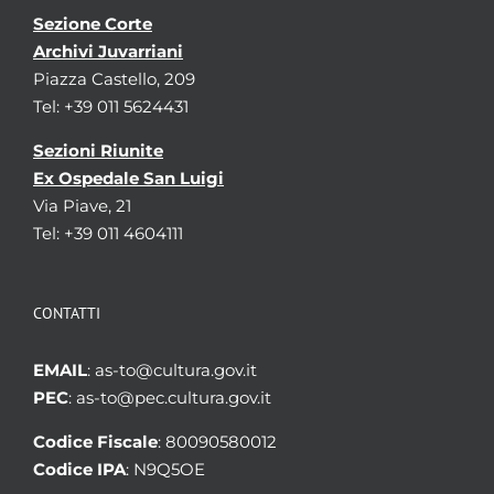
Sezione Corte
Archivi Juvarriani
Piazza Castello, 209
Tel: +39 011 5624431
Sezioni Riunite
Ex Ospedale San Luigi
Via Piave, 21
Tel: +39 011 4604111
CONTATTI
EMAIL
: as-to@cultura.gov.it
PEC
: as-to@pec.cultura.gov.it
Codice Fiscale
: 80090580012
Codice IPA
: N9Q5OE