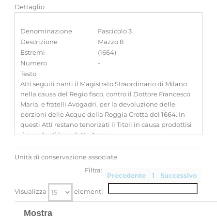
Dettaglio
Denominazione
Fascicolo 3
Descrizione
Mazzo 8
Estremi
(1664)
Numero
-
Testo
Atti seguiti nanti il Magistrato Straordinario di Milano
nella causa del Regio fisco, contro il Dottore Francesco
Maria, e fratelli Avogadri, per la devoluzione delle
porzioni delle Acque della Roggia Crotta del 1664. In
questi Atti restano tenorizati li Titoli in causa prodottisi
riguardanti le sudette Acque
Classificazione
-
Unità di conservazione associate
Filtra:
Precedente
1
Successivo
Visualizza
elementi
Mostra