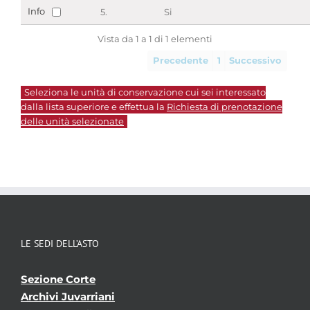
Info
5.
Si
Vista da 1 a 1 di 1 elementi
Precedente
1
Successivo
Seleziona le unità di conservazione cui sei interessato
dalla lista superiore e effettua la
Richiesta di prenotazione
delle unità selezionate
LE SEDI DELL’ASTO
Sezione Corte
Archivi Juvarriani