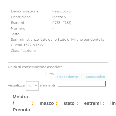
Denominazione
Fascicolo 5
Descrizione
Mazzo 5
Estremi
(1733 - 1735)
Numero
-
Testo
Somministranze fatte dallo Stato di Milano pendente la
Guerra. 1733 in 1735
Classificazione
-
Unità di conservazione associate
Filtra:
Precedente
1
Successivo
Visualizza
elementi
Mostra
/
mazzo
stato
estremi
li
Prenota