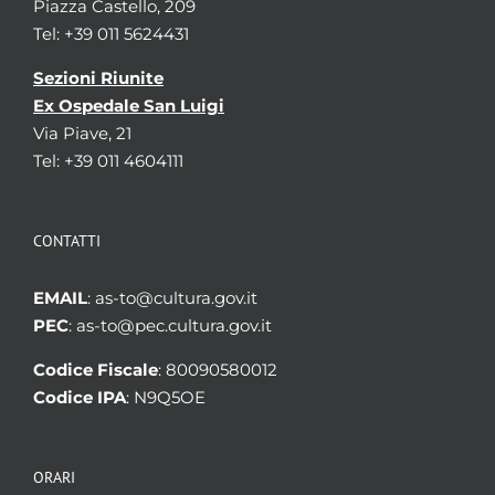
Piazza Castello, 209
Tel: +39 011 5624431
Sezioni Riunite
Ex Ospedale San Luigi
Via Piave, 21
Tel: +39 011 4604111
CONTATTI
EMAIL
: as-to@cultura.gov.it
PEC
: as-to@pec.cultura.gov.it
Codice Fiscale
: 80090580012
Codice IPA
: N9Q5OE
ORARI