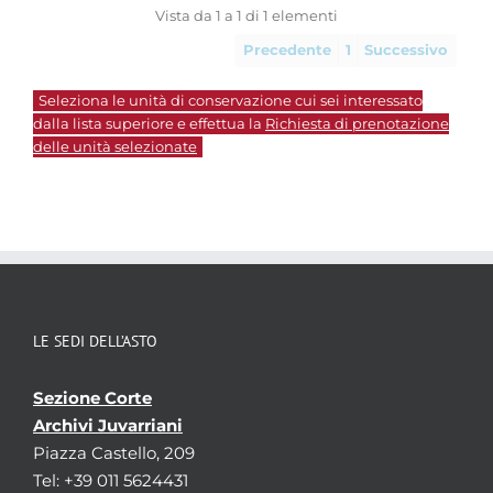
Vista da 1 a 1 di 1 elementi
Precedente
1
Successivo
Seleziona le unità di conservazione cui sei interessato
dalla lista superiore e effettua la
Richiesta di prenotazione
delle unità selezionate
LE SEDI DELL’ASTO
Sezione Corte
Archivi Juvarriani
Piazza Castello, 209
Tel: +39 011 5624431