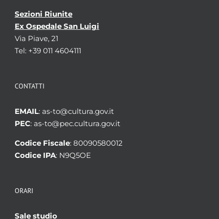
Sezioni Riunite
Ex Ospedale San Luigi
Via Piave, 21
Tel: +39 011 4604111
CONTATTI
EMAIL
: as-to@cultura.gov.it
PEC
: as-to@pec.cultura.gov.it
Codice Fiscale
: 80090580012
Codice IPA
: N9Q5OE
ORARI
Sale studio