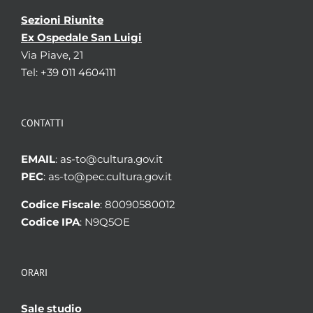
Sezioni Riunite
Ex Ospedale San Luigi
Via Piave, 21
Tel: +39 011 4604111
CONTATTI
EMAIL
: as-to@cultura.gov.it
PEC
: as-to@pec.cultura.gov.it
Codice Fiscale
: 80090580012
Codice IPA
: N9Q5OE
ORARI
Sale studio