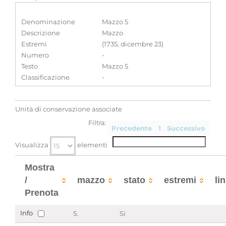
Denominazione
Mazzo 5
Descrizione
Mazzo
Estremi
(1735, dicembre 23)
Numero
-
Testo
Mazzo 5
Classificazione
-
Unità di conservazione associate
Filtra:
Precedente
1
Successivo
Visualizza
elementi
Mostra
/
mazzo
stato
estremi
li
Prenota
Info
5.
Si