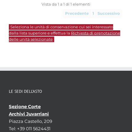
Vista da 1 a 1 di 1 elementi
Precedente
1
Successivo
Seleziona le unità di conservazione cui sei interessato
dalla lista superiore e effettua la
Richiesta di prenotazione
delle unità selezionate
LE SEDI DELL’ASTO
Sezione Corte
Archivi Juvarriani
Piazza Castello, 209
Tel: +39 011 5624431