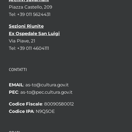
Piazza Castello, 209
Tel: +39 011 5624431
Sezioni Riunite
Ex Ospedale San Luigi
Via Piave, 21
Tel: +39 011 4604111
CONTATTI
EMAIL
: as-to@cultura.gov.it
PEC
: as-to@pec.cultura.gov.it
Codice Fiscale
: 80090580012
Codice IPA
: N9Q5OE