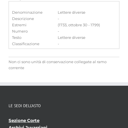
Denominazione
Lettere diverse
Descrizione
-
Estremi
(1733, ottobre 30 - 1799)
Numero
-
Testo
Lettere diverse
Classificazione
-
Non ci sono unità di conservazione collegate al ramo
corrente
LE SEDI DELL’ASTO
Sezione Corte
Archivi Juvarriani