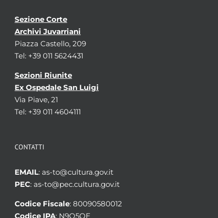
Sezione Corte
Archivi Juvarriani
Piazza Castello, 209
Tel: +39 011 5624431
Sezioni Riunite
Ex Ospedale San Luigi
Via Piave, 21
Tel: +39 011 4604111
CONTATTI
EMAIL
: as-to@cultura.gov.it
PEC
: as-to@pec.cultura.gov.it
Codice Fiscale
: 80090580012
Codice IPA
: N9Q5OE