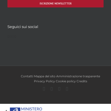
ISCRIZIONE NEWSLETTER
Seguici sui social
Facebook
Twitter
YouTube
Instagram
Contatti
Mappa del sito
Amministrazione trasparente
Privacy Policy
Cookie policy
Credits
Facebook
Twitter
YouTube
Instagram