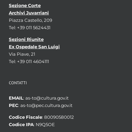
Sezione Corte
Archivi Juvarriani
Piazza Castello, 209
Tel: +39 011 5624431
Sezioni Riunite
Ex Ospedale San Luigi
Via Piave, 21
Tel: +39 011 4604111
CONTATTI
EMAIL
: as-to@cultura.gov.it
PEC
: as-to@pec.cultura.gov.it
Codice Fiscale
: 80090580012
Codice IPA
: N9Q5OE