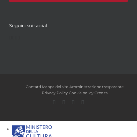
Seguici sui social
Facebook
Twitter
YouTube
Instagram
Contatti
Mappa del sito
Amministrazione trasparente
Privacy Policy
Cookie policy
Credits
Facebook
Twitter
YouTube
Instagram