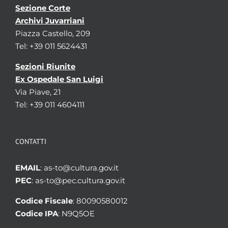
Sezione Corte
Archivi Juvarriani
Piazza Castello, 209
Tel: +39 011 5624431
Sezioni Riunite
Ex Ospedale San Luigi
Via Piave, 21
Tel: +39 011 4604111
CONTATTI
EMAIL
: as-to@cultura.gov.it
PEC
: as-to@pec.cultura.gov.it
Codice Fiscale
: 80090580012
Codice IPA
: N9Q5OE