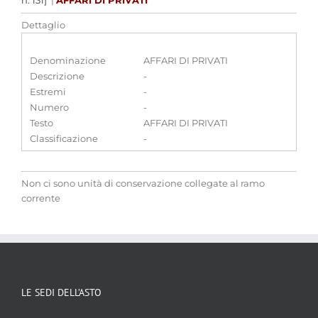
n. 131]
|
AFFARI DI PRIVATI
Dettaglio
Denominazione
AFFARI DI PRIVATI
Descrizione
-
Estremi
-
Numero
-
Testo
AFFARI DI PRIVATI
Classificazione
-
Non ci sono unità di conservazione collegate al ramo
corrente
LE SEDI DELL’ASTO