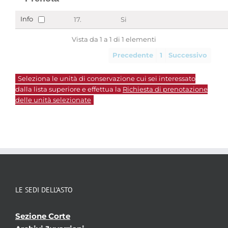
Info
17.
Si
Vista da 1 a 1 di 1 elementi
Precedente
1
Successivo
Seleziona le unità di conservazione cui sei interessato
dalla lista superiore e effettua la
Richiesta di prenotazione
delle unità selezionate
LE SEDI DELL’ASTO
Sezione Corte