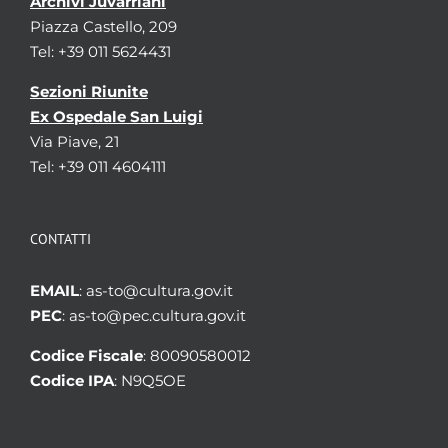
Archivi Juvarriani
Piazza Castello, 209
Tel: +39 011 5624431
Sezioni Riunite
Ex Ospedale San Luigi
Via Piave, 21
Tel: +39 011 4604111
CONTATTI
EMAIL
: as-to@cultura.gov.it
PEC
: as-to@pec.cultura.gov.it
Codice Fiscale
: 80090580012
Codice IPA
: N9Q5OE