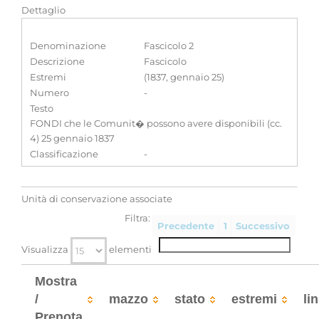
Dettaglio
Denominazione
Fascicolo 2
Descrizione
Fascicolo
Estremi
(1837, gennaio 25)
Numero
-
Testo
FONDI che le Comunit� possono avere disponibili (cc.
4) 25 gennaio 1837
Classificazione
-
Unità di conservazione associate
Filtra:
Precedente
1
Successivo
Visualizza
elementi
Mostra
/
mazzo
stato
estremi
li
Prenota