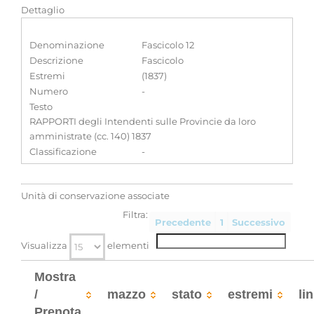
Dettaglio
Denominazione
Fascicolo 12
Descrizione
Fascicolo
Estremi
(1837)
Numero
-
Testo
RAPPORTI degli Intendenti sulle Provincie da loro
amministrate (cc. 140) 1837
Classificazione
-
Unità di conservazione associate
Filtra:
Precedente
1
Successivo
Visualizza
elementi
Mostra
/
mazzo
stato
estremi
li
Prenota