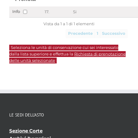
Info
17.
Si
Vista da 1 a 1 di 1 elementi
Precedente
1
Successivo
Seleziona le unità di conservazione cui sei interessato
dalla lista superiore e effettua la
Richiesta di prenotazione
delle unità selezionate
LE SEDI DELL’ASTO
Sezione Corte