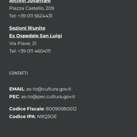
Archivi Juvarriani
Piazza Castello, 209
Tel: +39 011 5624431
Sezioni Riunite
Ex Ospedale San Luigi
Via Piave, 21
Tel: +39 011 4604111
CONTATTI
EMAIL
: as-to@cultura.gov.it
PEC
: as-to@pec.cultura.gov.it
Codice Fiscale
: 80090580012
Codice IPA
: N9Q5OE