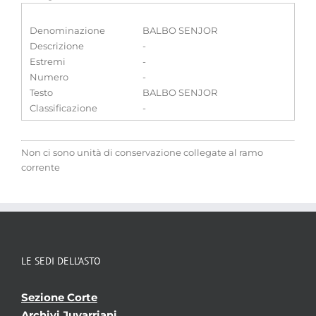
Denominazione
BALBO SENJOR
Descrizione
-
Estremi
-
Numero
-
Testo
BALBO SENJOR
Classificazione
-
Non ci sono unità di conservazione collegate al ramo
corrente
LE SEDI DELL’ASTO
Sezione Corte
Archivi Juvarriani