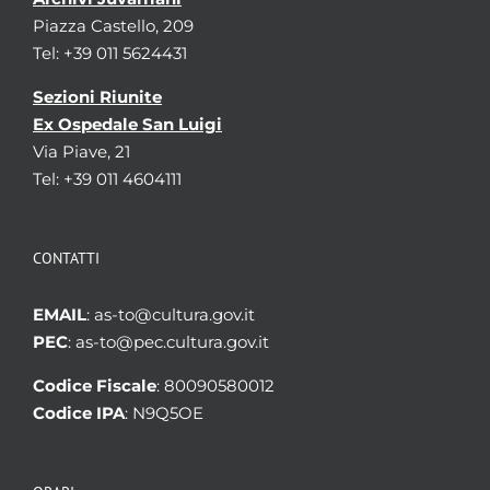
Piazza Castello, 209
Tel: +39 011 5624431
Sezioni Riunite
Ex Ospedale San Luigi
Via Piave, 21
Tel: +39 011 4604111
CONTATTI
EMAIL
: as-to@cultura.gov.it
PEC
: as-to@pec.cultura.gov.it
Codice Fiscale
: 80090580012
Codice IPA
: N9Q5OE