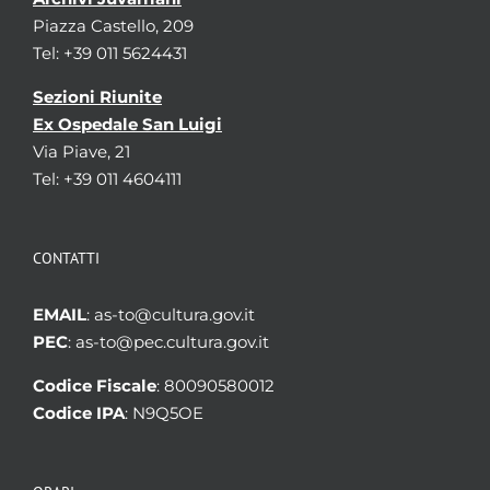
Piazza Castello, 209
Tel: +39 011 5624431
Sezioni Riunite
Ex Ospedale San Luigi
Via Piave, 21
Tel: +39 011 4604111
CONTATTI
EMAIL
: as-to@cultura.gov.it
PEC
: as-to@pec.cultura.gov.it
Codice Fiscale
: 80090580012
Codice IPA
: N9Q5OE