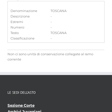
Denominazione
TOSCANA
Descrizione
-
Estremi
-
Numero
-
Testo
TOSCANA
Classificazione
-
Non ci sono unità di conservazione collegate al ramo
corrente
LE SEDI DELL’ASTO
Sezione Corte
Archivi Juvarriani