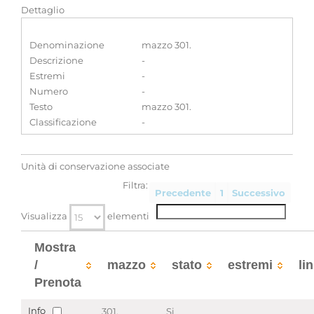
Dettaglio
Denominazione
mazzo 301.
Descrizione
-
Estremi
-
Numero
-
Testo
mazzo 301.
Classificazione
-
Unità di conservazione associate
Filtra:
Precedente
1
Successivo
Visualizza
elementi
Mostra
/
mazzo
stato
estremi
li
Prenota
Info
301.
Si