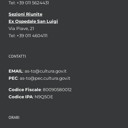
Tel: +39 011 5624431
Sezioni Riunite
Ex Ospedale San Luigi
Via Piave, 21
Tel: +39 011 4604111
CONTATTI
EMAIL
: as-to@cultura.gov.it
PEC
: as-to@pec.cultura.gov.it
Codice Fiscale
: 80090580012
Codice IPA
: N9Q5OE
ORARI