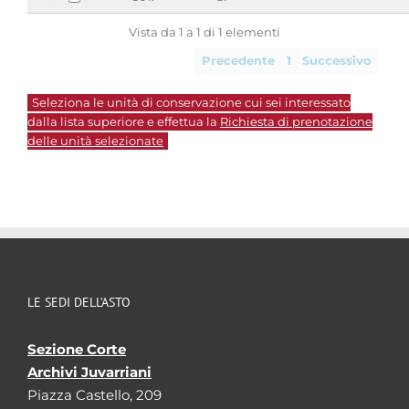
Vista da 1 a 1 di 1 elementi
Precedente
1
Successivo
Seleziona le unità di conservazione cui sei interessato
dalla lista superiore e effettua la
Richiesta di prenotazione
delle unità selezionate
LE SEDI DELL’ASTO
Sezione Corte
Archivi Juvarriani
Piazza Castello, 209