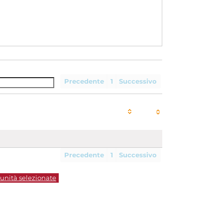
Precedente
1
Successivo
Precedente
1
Successivo
 unità selezionate