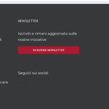
NEWSLETTER
Iscriviti e rimani aggiornato sulle
i
nostre iniziative
ISCRIZIONE NEWSLETTER
Seguici sui social
Facebook
Twitter
YouTube
Instagram
ccare