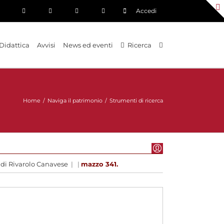
Accedi
Didattica
Avvisi
News ed eventi
Ricerca
Home
/
Naviga il patrimonio
/
Strumenti di ricerca
 di Rivarolo Canavese
|
|
mazzo 341.