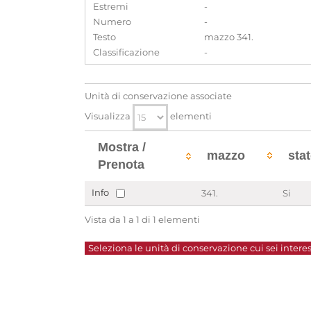
Estremi
-
Numero
-
Testo
mazzo 341.
Classificazione
-
Unità di conservazione associate
Visualizza
elementi
Mostra /
mazzo
sta
Prenota
Info
341.
Si
Vista da 1 a 1 di 1 elementi
Seleziona le unità di conservazione cui sei interes