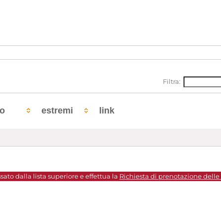
Filtra:
to
estremi
link
sato dalla lista superiore e effettua la
Richiesta di prenotazione delle