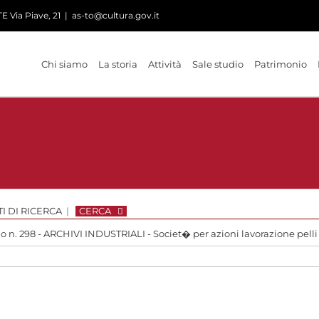
 Via Piave, 21
|
as-to@cultura.gov.it
Chi siamo
La storia
Attività
Sale studio
Patrimonio
I DI RICERCA
|
CERCA
io n. 298 - ARCHIVI INDUSTRIALI - Societ� per azioni lavorazione pelli