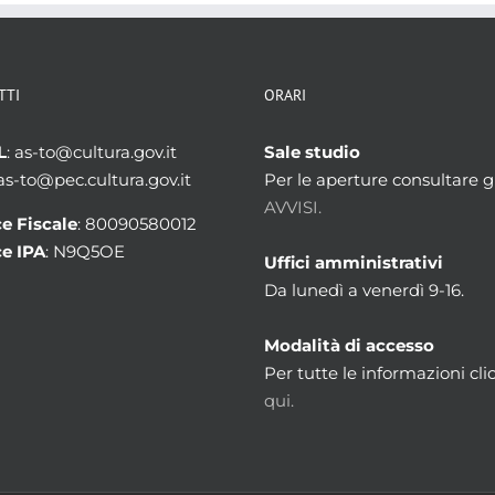
TTI
ORARI
L
: as-to@cultura.gov.it
Sale studio
 as-to@pec.cultura.gov.it
Per le aperture consultare gl
AVVISI.
e Fiscale
: 80090580012
e IPA
: N9Q5OE
Uffici amministrativi
Da lunedì a venerdì 9-16.
Modalità di accesso
Per tutte le informazioni cli
qui.