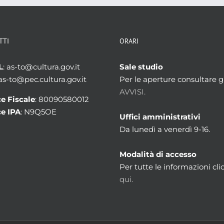
TTI
ORARI
L
: as-to@cultura.gov.it
Sale studio
 as-to@pec.cultura.gov.it
Per le aperture consultare gl
AVVISI.
e Fiscale
: 80090580012
e IPA
: N9Q5OE
Uffici amministrativi
Da lunedì a venerdì 9-16.
Modalità di accesso
Per tutte le informazioni cli
qui.