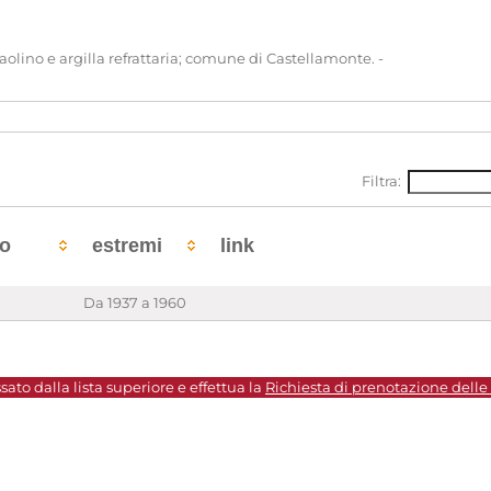
aolino e argilla refrattaria; comune di Castellamonte. -
Filtra:
to
estremi
link
Da 1937 a 1960
sato dalla lista superiore e effettua la
Richiesta di prenotazione delle