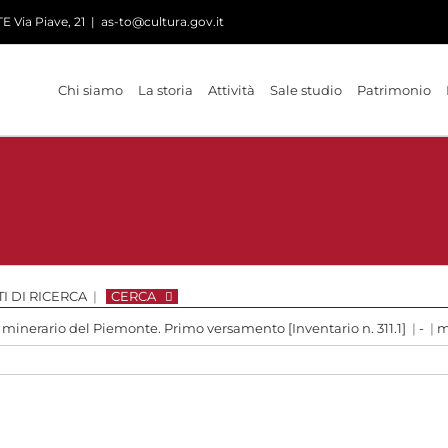
 Via Piave, 21
|
as-to@cultura.gov.it
Chi siamo
La storia
Attività
Sale studio
Patrimonio
I DI RICERCA
|
CERCA
 minerario del Piemonte. Primo versamento [Inventario n. 311.1]
|
-
|
m