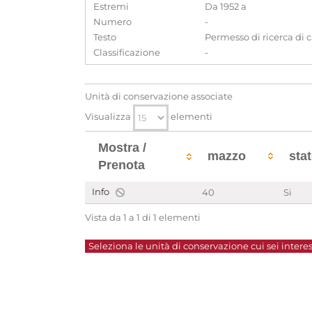
Estremi
Da 1952 a
Numero
-
Testo
Permesso di ricerca di c
Classificazione
-
Unità di conservazione associate
Visualizza
elementi
Mostra /
mazzo
sta
Prenota
Info
40
Si
Vista da 1 a 1 di 1 elementi
Seleziona le unità di conservazione cui sei interes