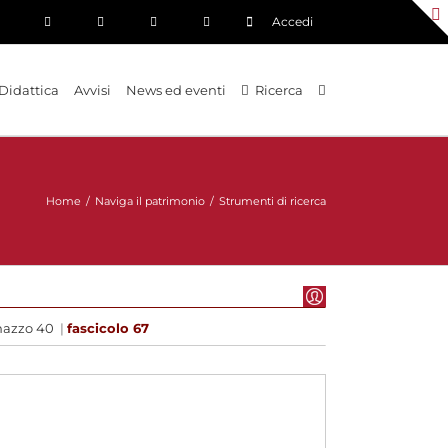
Accedi
Didattica
Avvisi
News ed eventi
Ricerca
Home
/
Naviga il patrimonio
/
Strumenti di ricerca
azzo 40
|
fascicolo 67