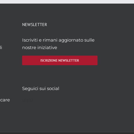
NEWSLETTER
Iscriviti e rimani aggiornato sulle
i
nostre iniziative
ISCRIZIONE NEWSLETTER
Seguici sui social
Facebook
Twitter
YouTube
Instagram
ccare