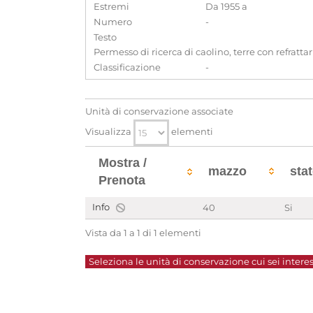
Estremi
Da 1955 a
Numero
-
Testo
Permesso di ricerca di caolino, terre con refratta
Classificazione
-
Unità di conservazione associate
Visualizza
elementi
Mostra /
mazzo
sta
Prenota
Info
40
Si
Vista da 1 a 1 di 1 elementi
Seleziona le unità di conservazione cui sei interes