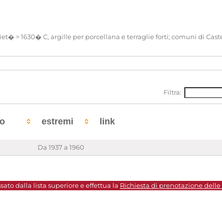
riet� > 1630� C, argille per porcellana e terraglie forti; comuni di Cas
Filtra:
to
estremi
link
Da 1937 a 1960
sato dalla lista superiore e effettua la
Richiesta di prenotazione delle