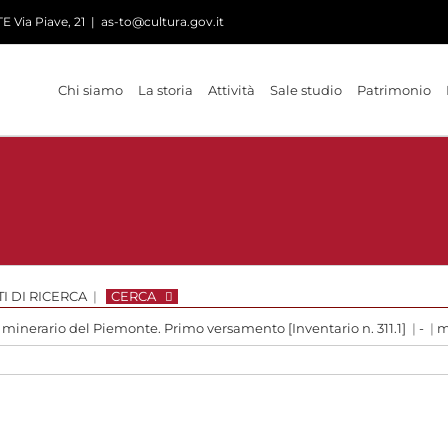
 Via Piave, 21
|
as-to@cultura.gov.it
Chi siamo
La storia
Attività
Sale studio
Patrimonio
I DI RICERCA
|
CERCA
 minerario del Piemonte. Primo versamento [Inventario n. 311.1]
|
-
|
m