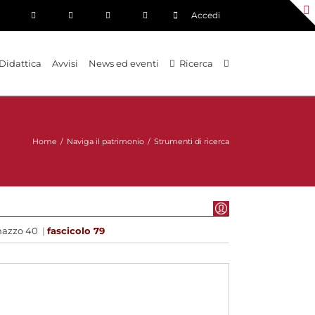
Accedi
Didattica
Avvisi
News ed eventi
Ricerca
Home
/
Naviga il patrimonio
/
Strumenti di ricerca
azzo 40
|
fascicolo 79