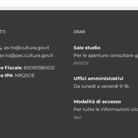
TTI
ORARI
L
: as-to@cultura.gov.it
Sale studio
 as-to@pec.cultura.gov.it
Per le aperture consultare gl
AVVISI.
e Fiscale
: 80090580012
e IPA
: N9Q5OE
Uffici amministrativi
Da lunedì a venerdì 9-16.
Modalità di accesso
Per tutte le informazioni cli
qui.