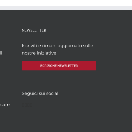
NEWSLETTER
Iscriviti e rimani aggiornato sulle
i
nostre iniziative
ISCRIZIONE NEWSLETTER
Seguici sui social
Facebook
Twitter
YouTube
Instagram
ccare