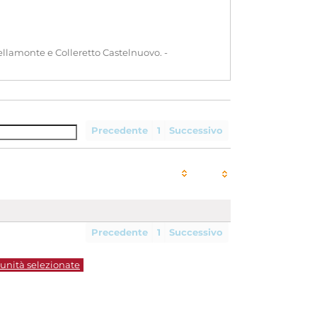
tellamonte e Colleretto Castelnuovo. -
Precedente
1
Successivo
Precedente
1
Successivo
 unità selezionate