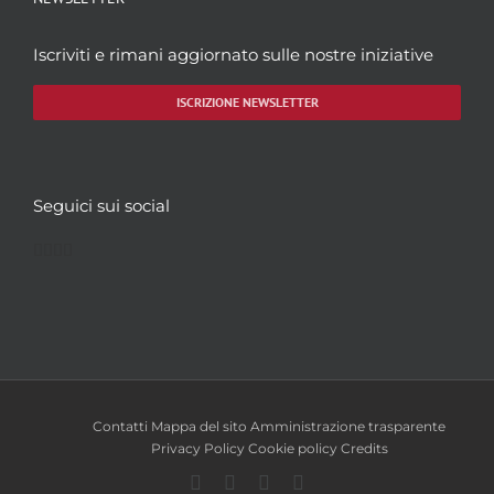
Iscriviti e rimani aggiornato sulle nostre iniziative
ISCRIZIONE NEWSLETTER
Seguici sui social
Facebook
Twitter
YouTube
Instagram
Contatti
Mappa del sito
Amministrazione trasparente
Privacy Policy
Cookie policy
Credits
Facebook
Twitter
YouTube
Instagram