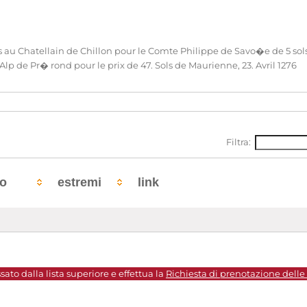
es au Chatellain de Chillon pour le Comte Philippe de Savo�e de 5 so
'Alp de Pr� rond pour le prix de 47. Sols de Maurienne, 23. Avril 1276
Filtra:
to
estremi
link
sato dalla lista superiore e effettua la
Richiesta di prenotazione delle