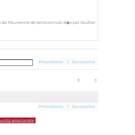
ls de Maurienne de servis annuel d�s par Vaultier
Precedente
1
Successivo
Precedente
1
Successivo
 unità selezionate