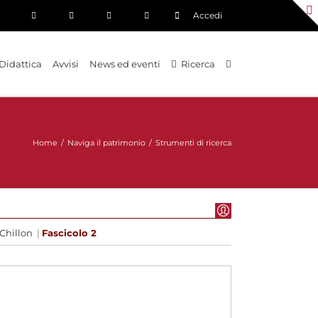
Accedi
Didattica
Avvisi
News ed eventi
Ricerca
Home
/
Naviga il patrimonio
/
Strumenti di ricerca
Chillon
|
Fascicolo 2