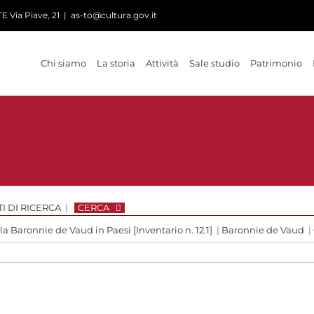
 Via Piave, 21
|
as-to@cultura.gov.it
Chi siamo
La storia
Attività
Sale studio
Patrimonio
I DI RICERCA
|
CERCA
 la Baronnie de Vaud in Paesi [Inventario n. 12.1]
|
Baronnie de Vaud
|