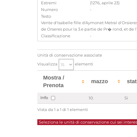
Estremi
(1276, aprile 23)
Numero
-
Testo
Vente d'Isabelle fille d'Aymonet Metral d'Orsier
de Orseres pour la 3.e partie de Pr� rond, et de l
Classificazione
-
Unità di conservazione associate
Visualizza
elementi
Mostra /
mazzo
sta
Prenota
Info
10.
Si
Vista da 1 a 1 di 1 elementi
Seleziona le unità di conservazione cui sei interes