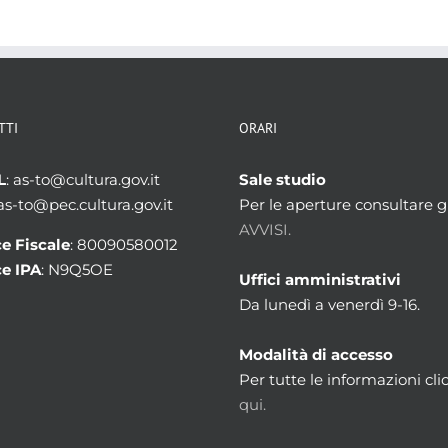
TTI
ORARI
L
: as-to@cultura.gov.it
Sale studio
 as-to@pec.cultura.gov.it
Per le aperture consultare gl
AVVISI.
e Fiscale
: 80090580012
e IPA
: N9Q5OE
Uffici amministrativi
Da lunedì a venerdì 9-16.
Modalità di accesso
Per tutte le informazioni cli
qui.