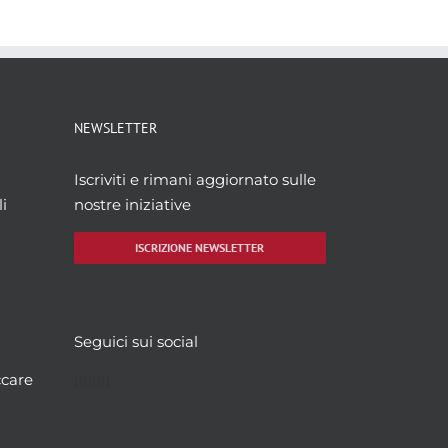
NEWSLETTER
Iscriviti e rimani aggiornato sulle
i
nostre iniziative
ISCRIZIONE NEWSLETTER
Seguici sui social
Facebook
Twitter
YouTube
Instagram
ccare