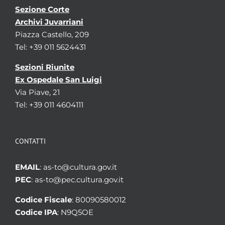
Sezione Corte
Archivi Juvarriani
Piazza Castello, 209
Tel: +39 011 5624431
Sezioni Riunite
Ex Ospedale San Luigi
Via Piave, 21
Tel: +39 011 4604111
CONTATTI
EMAIL
: as-to@cultura.gov.it
PEC
: as-to@pec.cultura.gov.it
Codice Fiscale
: 80090580012
Codice IPA
: N9Q5OE