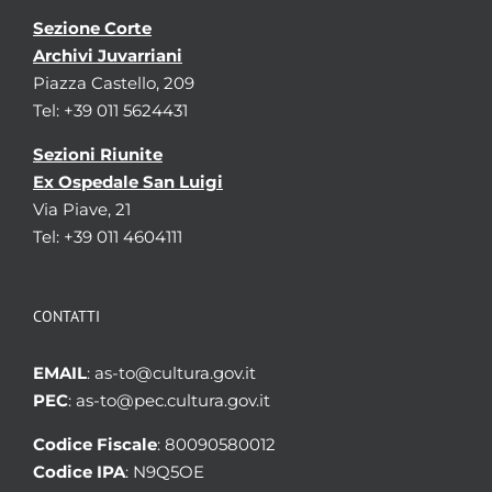
Sezione Corte
Archivi Juvarriani
Piazza Castello, 209
Tel: +39 011 5624431
Sezioni Riunite
Ex Ospedale San Luigi
Via Piave, 21
Tel: +39 011 4604111
CONTATTI
EMAIL
: as-to@cultura.gov.it
PEC
: as-to@pec.cultura.gov.it
Codice Fiscale
: 80090580012
Codice IPA
: N9Q5OE