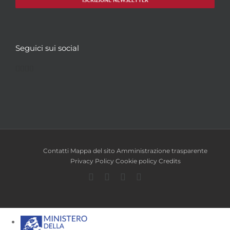
Seguici sui social
Facebook
Twitter
YouTube
Instagram
Contatti
Mappa del sito
Amministrazione trasparente
Privacy Policy
Cookie policy
Credits
Facebook
Twitter
YouTube
Instagram