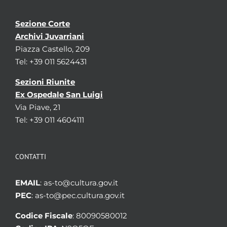
Sezione Corte
Archivi Juvarriani
Piazza Castello, 209
Tel: +39 011 5624431
Sezioni Riunite
Ex Ospedale San Luigi
Via Piave, 21
Tel: +39 011 4604111
CONTATTI
EMAIL
: as-to@cultura.gov.it
PEC
: as-to@pec.cultura.gov.it
Codice Fiscale
: 80090580012