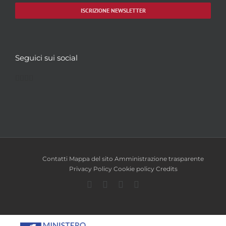
ISCRIZIONE NEWSLETTER
Seguici sui social
Facebook
Twitter
YouTube
Instagram
Contatti
Mappa del sito
Amministrazione trasparente
Privacy Policy
Cookie policy
Credits
Facebook
Twitter
YouTube
Instagram