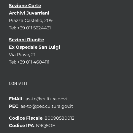
Sezione Corte
Archivi Juvarriani
Piazza Castello, 209
Tel: +39 011 5624431
Sezioni Riunite
Ex Ospedale San Luigi
Via Piave, 21
Tel: +39 011 4604111
CONTATTI
EMAIL
: as-to@cultura.gov.it
PEC
: as-to@pec.cultura.gov.it
Codice Fiscale
: 80090580012
Codice IPA
: N9Q5OE