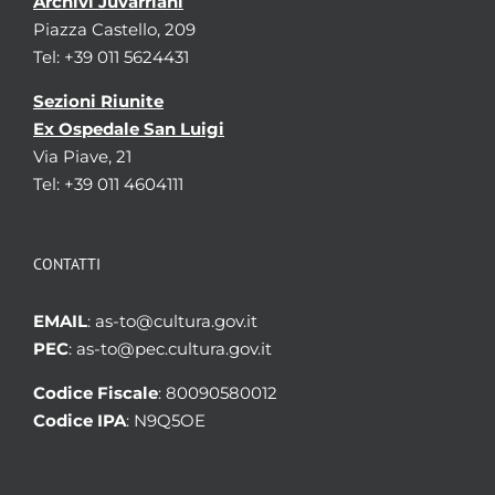
Archivi Juvarriani
Piazza Castello, 209
Tel: +39 011 5624431
Sezioni Riunite
Ex Ospedale San Luigi
Via Piave, 21
Tel: +39 011 4604111
CONTATTI
EMAIL
: as-to@cultura.gov.it
PEC
: as-to@pec.cultura.gov.it
Codice Fiscale
: 80090580012
Codice IPA
: N9Q5OE