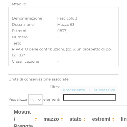
Dettaglio
Denominazione
Fascicolo 3
Descrizione
Mazzo 63
Estremi
(1837)
Numero
-
Testo
RIPARTO delle contribuzioni. (cc. 6; un prospetto di pp.
12) 1837
Classificazione
-
Unità di conservazione associate
Filtra:
Precedente
1
Successivo
Visualizza
elementi
Mostra
/
mazzo
stato
estremi
li
Prenota