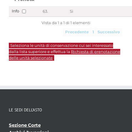
Info
63.
Si
Vista da 1 a 1 di 1 elementi
Precedente
1
Successivo
Seleziona le unità di conservazione cui sei interessato
dalla lista superiore e effettua la
Richiesta di prenotazione
delle unità selezionate
LE SEDI DELL’ASTO
Sezione Corte