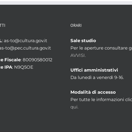
TTI
ORARI
L
: as-to@cultura.gov.it
Sale studio
 as-to@pec.cultura.gov.it
Per le aperture consultare gl
AVVISI.
e Fiscale
: 80090580012
e IPA
: N9Q5OE
Uffici amministrativi
Da lunedì a venerdì 9-16.
Modalità di accesso
Per tutte le informazioni cli
qui.