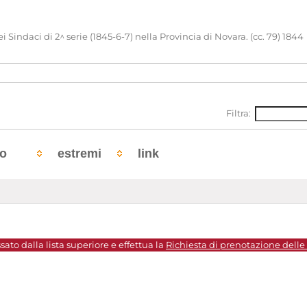
daci di 2^ serie (1845-6-7) nella Provincia di Novara. (cc. 79) 1844
Filtra:
to
estremi
link
sato dalla lista superiore e effettua la
Richiesta di prenotazione delle