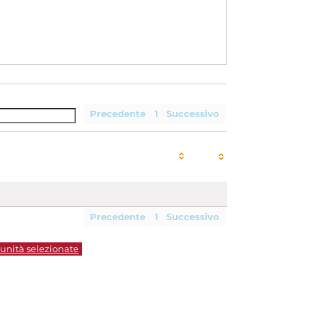
Precedente
1
Successivo
Precedente
1
Successivo
 unità selezionate