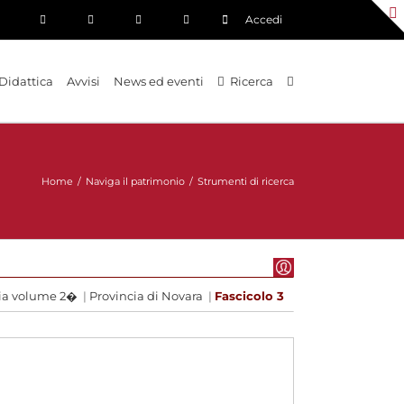
Accedi
Didattica
Avvisi
News ed eventi
Ricerca
Home
/
Naviga il patrimonio
/
Strumenti di ricerca
cia volume 2�
|
Provincia di Novara
|
Fascicolo 3