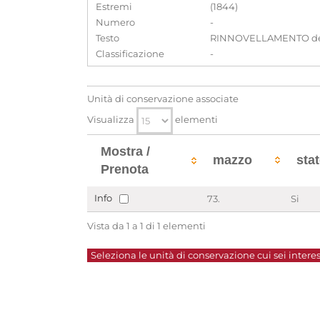
Estremi
(1844)
Numero
-
Testo
RINNOVELLAMENTO dei Sin
Classificazione
-
Unità di conservazione associate
Visualizza
elementi
Mostra /
mazzo
sta
Prenota
Info
73.
Si
Vista da 1 a 1 di 1 elementi
Seleziona le unità di conservazione cui sei interes