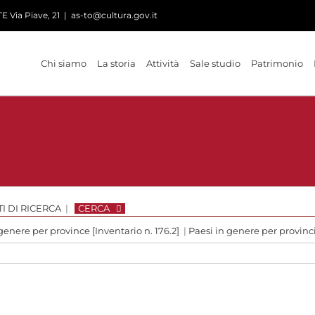
 Via Piave, 21
|
as-to@cultura.gov.it
Chi siamo
La storia
Attività
Sale studio
Patrimonio
I DI RICERCA
|
CERCA
genere per province [Inventario n. 176.2]
|
Paesi in genere per provin