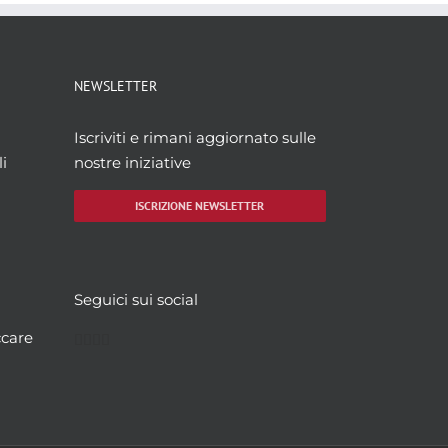
NEWSLETTER
Iscriviti e rimani aggiornato sulle
i
nostre iniziative
ISCRIZIONE NEWSLETTER
Seguici sui social
Facebook
Twitter
YouTube
Instagram
ccare