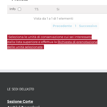
Info
73.
Si
Vista da 1 a 1 di 1 elementi
Precedente
1
Successivo
Seleziona le unità di conservazione cui sei interessato
dalla lista superiore e effettua la
Richiesta di prenotazione
delle unità selezionate
LE SEDI DELL’ASTO
Sezione Corte