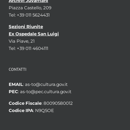
Archivi Juvarriani
Piazza Castello, 209
Tel: +39 011 5624431
Sezioni Riunite
Ex Ospedale San Luigi
Via Piave, 21
Tel: +39 011 4604111
CONTATTI
EMAIL
: as-to@cultura.gov.it
PEC
: as-to@pec.cultura.gov.it
Codice Fiscale
: 80090580012
Codice IPA
: N9Q5OE