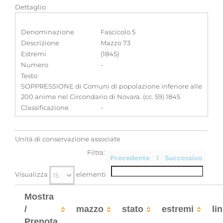
Dettaglio
Denominazione
Fascicolo 5
Descrizione
Mazzo 73
Estremi
(1845)
Numero
-
Testo
SOPPRESSIONE di Comuni di popolazione inferiore alle
200 anime nel Circondario di Novara. (cc. 59) 1845
Classificazione
-
Unità di conservazione associate
Filtra:
Precedente
1
Successivo
Visualizza
elementi
Mostra
/
mazzo
stato
estremi
li
Prenota