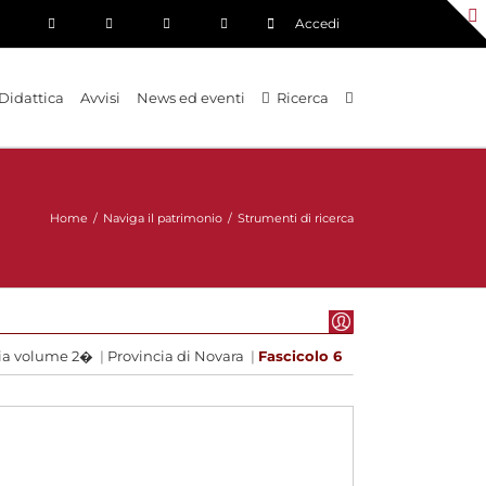
Accedi
Didattica
Avvisi
News ed eventi
Ricerca
Home
/
Naviga il patrimonio
/
Strumenti di ricerca
cia volume 2�
|
Provincia di Novara
|
Fascicolo 6