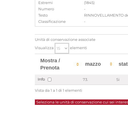
Estremi
(1845)
Numero
-
Testo
RINNOVELLAMENTO dei Sin
Classificazione
-
Unità di conservazione associate
Visualizza
elementi
Mostra /
mazzo
sta
Prenota
Info
73.
Si
Vista da 1 a 1 di 1 elementi
Seleziona le unità di conservazione cui sei interes