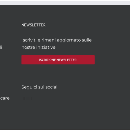
NEWSLETTER
Iscriviti e rimani aggiornato sulle
i
nostre iniziative
ISCRIZIONE NEWSLETTER
Seguici sui social
Facebook
Twitter
YouTube
Instagram
ccare