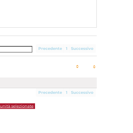
Precedente
1
Successivo
Precedente
1
Successivo
 unità selezionate