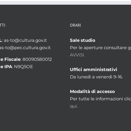
TTI
ORARI
L
: as-to@cultura.gov.it
Sale studio
 as-to@pec.cultura.gov.it
Per le aperture consultare gl
AVVISI.
e Fiscale
: 80090580012
e IPA
: N9Q5OE
Uffici amministrativi
Da lunedì a venerdì 9-16.
Modalità di accesso
Per tutte le informazioni cli
qui.