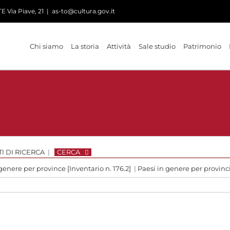
 Via Piave, 21
|
as-to@cultura.gov.it
Chi siamo
La storia
Attività
Sale studio
Patrimonio
I DI RICERCA
|
CERCA
genere per province [Inventario n. 176.2]
|
Paesi in genere per provin