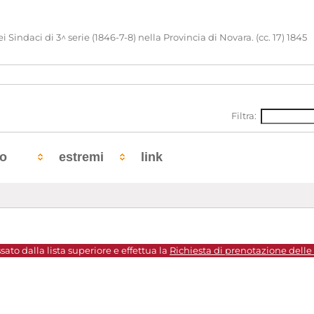
daci di 3^ serie (1846-7-8) nella Provincia di Novara. (cc. 17) 1845
Filtra:
to
estremi
link
sato dalla lista superiore e effettua la
Richiesta di prenotazione delle