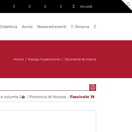
Accedi
Didattica
Avvisi
News ed eventi
Ricerca
Home
/
Naviga il patrimonio
/
Strumenti di ricerca
cia volume 2�
|
Provincia di Novara
|
Fascicolo 19