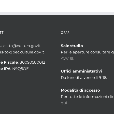
TTI
ORARI
L
: as-to@cultura.gov.it
Sale studio
 as-to@pec.cultura.gov.it
Per le aperture consultare gl
AVVISI.
e Fiscale
: 80090580012
e IPA
: N9Q5OE
Uffici amministrativi
Da lunedì a venerdì 9-16.
Modalità di accesso
Per tutte le informazioni cli
qui.