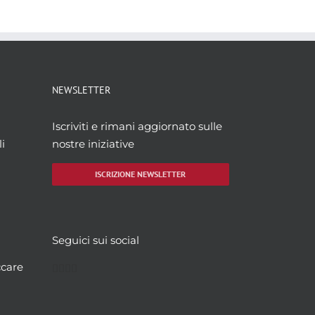
NEWSLETTER
Iscriviti e rimani aggiornato sulle
i
nostre iniziative
ISCRIZIONE NEWSLETTER
Seguici sui social
Facebook
Twitter
YouTube
Instagram
ccare