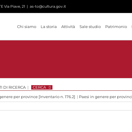
 Via Piave, 21
|
as-to@cultura.gov.it
Chi siamo
La storia
Attività
Sale studio
Patrimonio
I DI RICERCA
|
CERCA
genere per province [Inventario n. 176.2]
|
Paesi in genere per provin