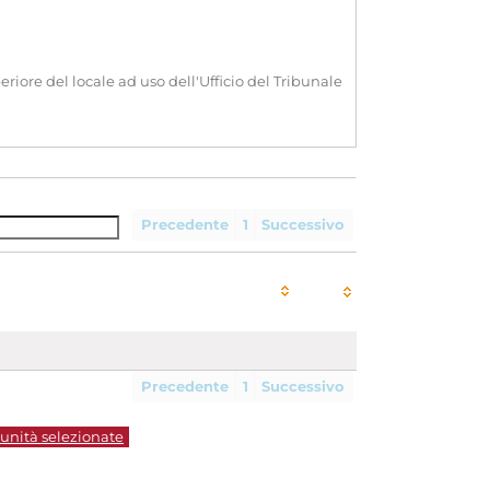
riore del locale ad uso dell'Ufficio del Tribunale
Precedente
1
Successivo
Precedente
1
Successivo
 unità selezionate