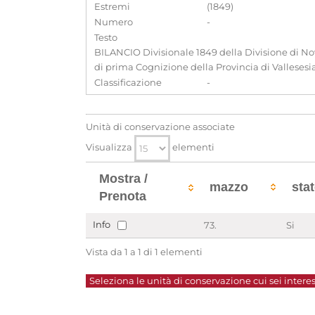
Estremi
(1849)
Numero
-
Testo
BILANCIO Divisionale 1849 della Divisione di Nova
di prima Cognizione della Provincia di Vallesesia
Classificazione
-
Unità di conservazione associate
Visualizza
elementi
Mostra /
mazzo
sta
Prenota
Info
73.
Si
Vista da 1 a 1 di 1 elementi
Seleziona le unità di conservazione cui sei interes