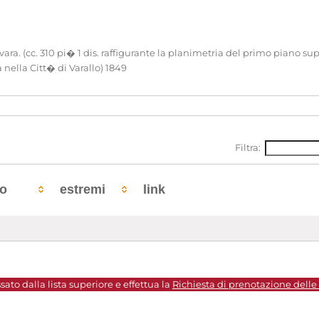
ra. (cc. 310 pi� 1 dis. raffigurante la planimetria del primo piano supe
 nella Citt� di Varallo) 1849
Filtra:
to
estremi
link
sato dalla lista superiore e effettua la
Richiesta di prenotazione delle