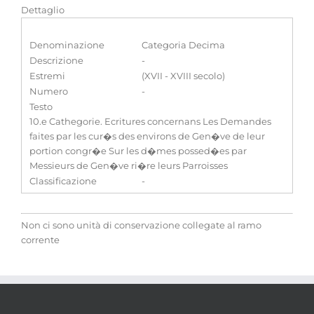
Dettaglio
Denominazione
Categoria Decima
Descrizione
-
Estremi
(XVII - XVIII secolo)
Numero
-
Testo
10.e Cathegorie. Ecritures concernans Les Demandes
faites par les cur�s des environs de Gen�ve de leur
portion congr�e Sur les d�mes possed�es par
Messieurs de Gen�ve ri�re leurs Parroisses
Classificazione
-
Non ci sono unità di conservazione collegate al ramo
corrente