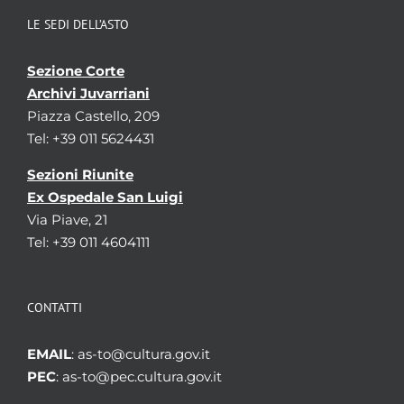
LE SEDI DELL’ASTO
Sezione Corte
Archivi Juvarriani
Piazza Castello, 209
Tel: +39 011 5624431
Sezioni Riunite
Ex Ospedale San Luigi
Via Piave, 21
Tel: +39 011 4604111
CONTATTI
EMAIL
: as-to@cultura.gov.it
PEC
: as-to@pec.cultura.gov.it