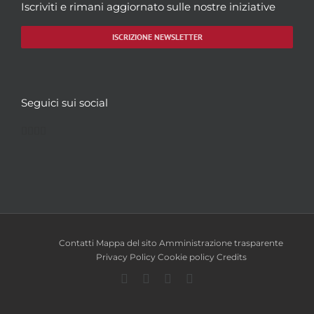
Iscriviti e rimani aggiornato sulle nostre iniziative
ISCRIZIONE NEWSLETTER
Seguici sui social
Facebook
Twitter
YouTube
Instagram
Contatti
Mappa del sito
Amministrazione trasparente
Privacy Policy
Cookie policy
Credits
Facebook
Twitter
YouTube
Instagram