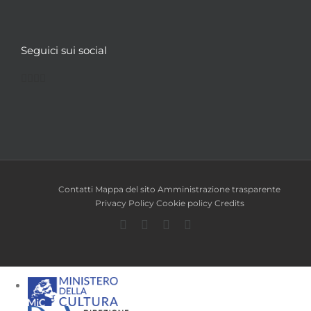
Seguici sui social
Facebook
Twitter
YouTube
Instagram
Contatti
Mappa del sito
Amministrazione trasparente
Privacy Policy
Cookie policy
Credits
Facebook
Twitter
YouTube
Instagram