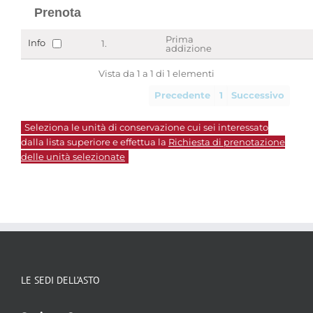
Prenota
Prima
Info
1.
addizione
Vista da 1 a 1 di 1 elementi
Precedente
1
Successivo
Seleziona le unità di conservazione cui sei interessato
dalla lista superiore e effettua la
Richiesta di prenotazione
delle unità selezionate
LE SEDI DELL’ASTO