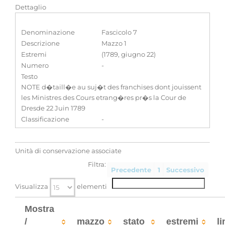
Dettaglio
Denominazione
Fascicolo 7
Descrizione
Mazzo 1
Estremi
(1789, giugno 22)
Numero
-
Testo
NOTE d�taill�e au suj�t des franchises dont jouissent
les Ministres des Cours etrang�res pr�s la Cour de
Dresde 22 Juin 1789
Classificazione
-
Unità di conservazione associate
Filtra:
Precedente
1
Successivo
Visualizza
elementi
Mostra
/
mazzo
stato
estremi
li