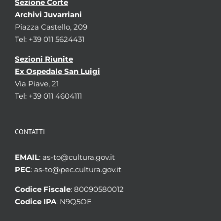
Sezione Corte
Archivi Juvarriani
Piazza Castello, 209
Tel: +39 011 5624431
Sezioni Riunite
Ex Ospedale San Luigi
Via Piave, 21
Tel: +39 011 4604111
CONTATTI
EMAIL
: as-to@cultura.gov.it
PEC
: as-to@pec.cultura.gov.it
Codice Fiscale
: 80090580012
Codice IPA
: N9Q5OE